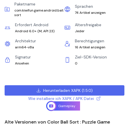
Paketname
Sprachen
com.kiwifun.game.android.ball.
74 Artikel anzeigen
sort
Erfordert Android
Altersfreigabe
Android 6.0+
(
M, API 23
)
Jeder
Architektur
Berechtigungen
arm64-v8a
16 Artikel anzeigen
Signatur
Ziel-SDK-Version
Ansehen
0
Herunterladen XAPK
(
1.5.0
)
Wie installiere ich XAPK / APK Datei
Gameplay
Alte Versionen von Color Ball Sort : Puzzle Game