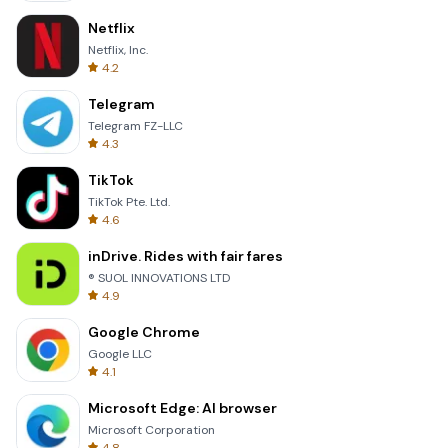
Netflix
Netflix, Inc.
4.2
Telegram
Telegram FZ-LLC
4.3
TikTok
TikTok Pte. Ltd.
4.6
inDrive. Rides with fair fares
® SUOL INNOVATIONS LTD
4.9
Google Chrome
Google LLC
4.1
Microsoft Edge: AI browser
Microsoft Corporation