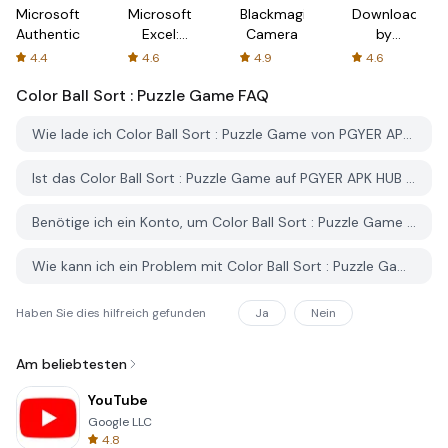
Microsoft
Microsoft
Blackmagic
Downloader
Authenticator
Excel:
Camera
by
Spreadsheets
AFTVnews
4.4
4.6
4.9
4.6
Color Ball Sort : Puzzle Game
FAQ
Wie lade ich Color Ball Sort : Puzzle Game von PGYER APK HUB herunter?
Ist das Color Ball Sort : Puzzle Game auf PGYER APK HUB kostenlos zum Download?
Benötige ich ein Konto, um Color Ball Sort : Puzzle Game von PGYER APK HUB herunterzuladen?
Wie kann ich ein Problem mit Color Ball Sort : Puzzle Game auf PGYER APK HUB melden?
Haben Sie dies hilfreich gefunden
Ja
Nein
Am beliebtesten
YouTube
Google LLC
4.8