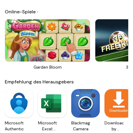
Online-Spiele
Garden Bloom
3D 
Empfehlung des Herausgebers
Microsoft
Microsoft
Blackmagic
Downloader
Authenticator
Excel:
Camera
by