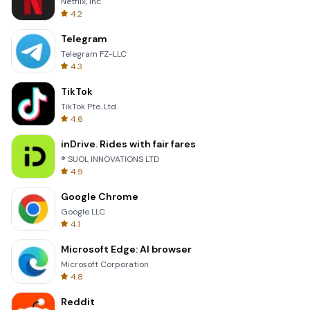
Netflix, Inc.
4.2
Telegram
Telegram FZ-LLC
4.3
TikTok
TikTok Pte. Ltd.
4.6
inDrive. Rides with fair fares
® SUOL INNOVATIONS LTD
4.9
Google Chrome
Google LLC
4.1
Microsoft Edge: AI browser
Microsoft Corporation
4.8
Reddit