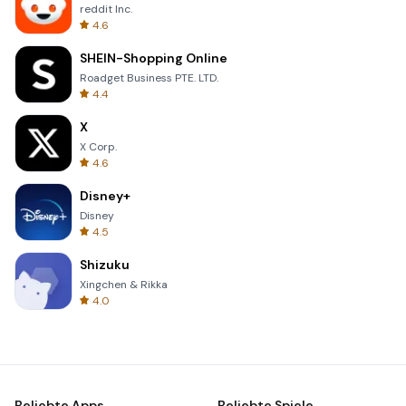
reddit Inc.
4.6
SHEIN-Shopping Online
Roadget Business PTE. LTD.
4.4
X
X Corp.
4.6
Disney+
Disney
4.5
Shizuku
Xingchen & Rikka
4.0
Beliebte Apps
Beliebte Spiele