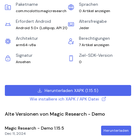
Paketname
Sprachen
com.mcolotto.magicresearch
0 Artikel anzeigen
Erfordert Android
Altersfreigabe
Android 5.0+
(
Lollipop, API 21
)
Jeder
Architektur
Berechtigungen
arm64-v8a
7 Artikel anzeigen
Signatur
Ziel-SDK-Version
Ansehen
0
Herunterladen XAPK
(
1.15.5
)
Wie installiere ich XAPK / APK Datei
Alte Versionen von Magic Research - Demo
Magic Research - Demo
1.15.5
Herunterladen
Dec 11, 2024