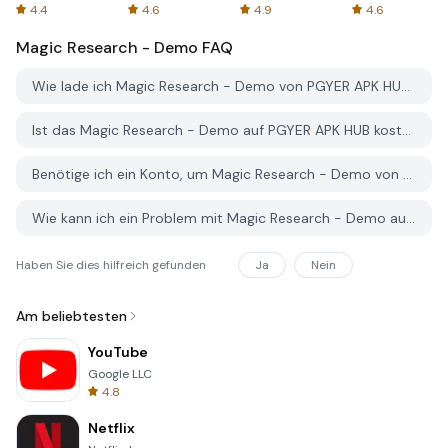
Spreadsheets
AFTVnews
4.4
4.6
4.9
4.6
Magic Research - Demo
FAQ
Wie lade ich Magic Research - Demo von PGYER APK HUB herunter?
Ist das Magic Research - Demo auf PGYER APK HUB kostenlos zum Download?
Benötige ich ein Konto, um Magic Research - Demo von PGYER APK HUB herunterzuladen?
Wie kann ich ein Problem mit Magic Research - Demo auf PGYER APK HUB melden?
Haben Sie dies hilfreich gefunden
Ja
Nein
Am beliebtesten
YouTube
Google LLC
4.8
Netflix