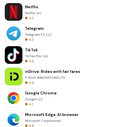
Netflix
Netflix, Inc.
4.2
Telegram
Telegram FZ-LLC
4.3
TikTok
TikTok Pte. Ltd.
4.6
inDrive. Rides with fair fares
® SUOL INNOVATIONS LTD
4.9
Google Chrome
Google LLC
4.1
Microsoft Edge: AI browser
Microsoft Corporation
4.8