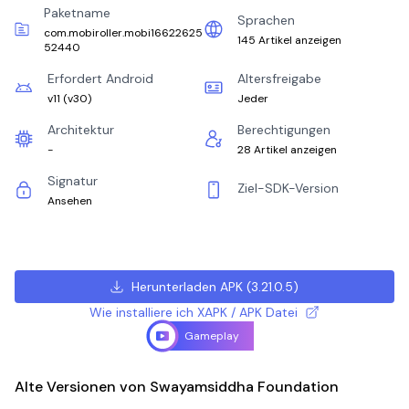
Paketname
Sprachen
com.mobiroller.mobi16622625
145 Artikel anzeigen
52440
Erfordert Android
Altersfreigabe
v11
(
v30
)
Jeder
Architektur
Berechtigungen
-
28 Artikel anzeigen
Signatur
Ziel-SDK-Version
Ansehen
Herunterladen APK
(
3.21.0.5
)
Wie installiere ich XAPK / APK Datei
Gameplay
Alte Versionen von Swayamsiddha Foundation