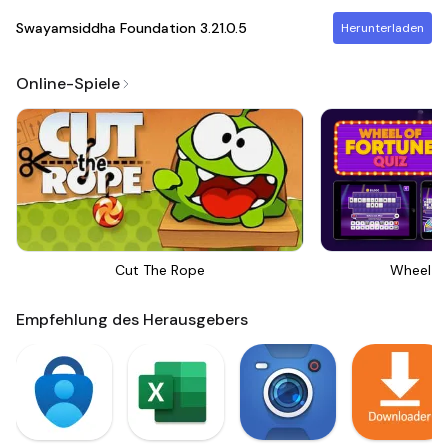
Swayamsiddha Foundation
3.21.0.5
Herunterladen
Online-Spiele
Cut The Rope
Wheel Of
Empfehlung des Herausgebers