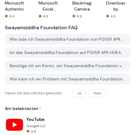
Microsoft
Microsoft
Blackmagic
Downloader
Authenticator
Excel:
Camera
by
Spreadsheets
AFTVnews
4.4
4.6
4.9
4.6
Swayamsiddha Foundation
FAQ
Wie lade ich Swayamsiddha Foundation von PGYER APK HUB herunter?
Ist das Swayamsiddha Foundation auf PGYER APK HUB kostenlos zum Download?
Benötige ich ein Konto, um Swayamsiddha Foundation von PGYER APK HUB herunterzuladen?
Wie kann ich ein Problem mit Swayamsiddha Foundation auf PGYER APK HUB melden?
Haben Sie dies hilfreich gefunden
Ja
Nein
Am beliebtesten
YouTube
Google LLC
4.8