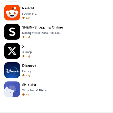
Reddit
reddit Inc.
4.6
SHEIN-Shopping Online
Roadget Business PTE. LTD.
4.4
X
X Corp.
4.6
Disney+
Disney
4.5
Shizuku
Xingchen & Rikka
4.0