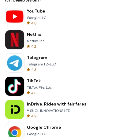
Am beliebtesten
YouTube
Google LLC
4.8
Netflix
Netflix, Inc.
4.2
Telegram
Telegram FZ-LLC
4.3
TikTok
TikTok Pte. Ltd.
4.6
inDrive. Rides with fair fares
® SUOL INNOVATIONS LTD
4.9
Google Chrome
Google LLC