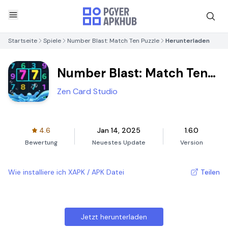
Startseite
Spiele
Number Blast: Match Ten Puzzle
Herunterladen
Number Blast: Match Ten
Puzzle
Zen Card Studio
4.6
Jan 14, 2025
1.6.0
Bewertung
Neuestes Update
Version
Wie installiere ich XAPK / APK Datei
Teilen
Jetzt herunterladen