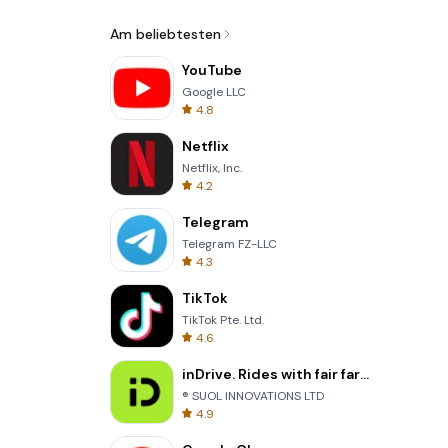
Am beliebtesten
YouTube
Google LLC
4.8
Netflix
Netflix, Inc.
4.2
Telegram
Telegram FZ-LLC
4.3
TikTok
TikTok Pte. Ltd.
4.6
inDrive. Rides with fair fares
® SUOL INNOVATIONS LTD
4.9