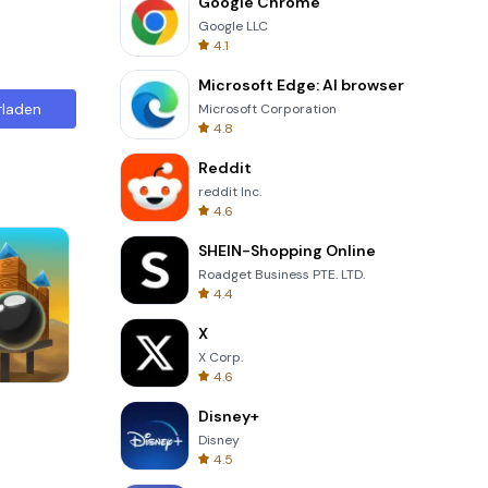
Google Chrome
Google LLC
4.1
Microsoft Edge: AI browser
rladen
Microsoft Corporation
4.8
Reddit
reddit Inc.
4.6
SHEIN-Shopping Online
Roadget Business PTE. LTD.
4.4
X
X Corp.
4.6
Solitaire Klondike
Disney+
Disney
4.5