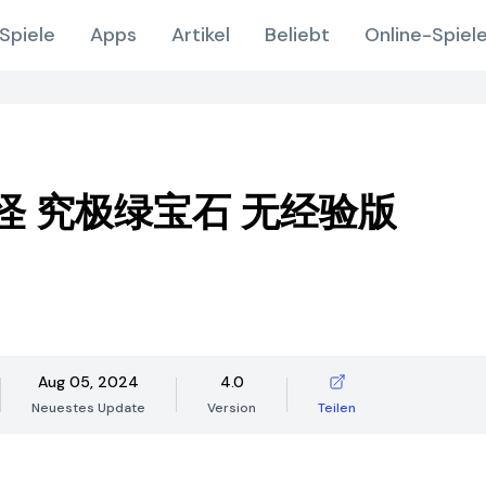
Spiele
Apps
Artikel
Beliebt
Online-Spiel
怪 究极绿宝石 无经验版
Aug 05, 2024
4.0
Neuestes Update
Version
Teilen