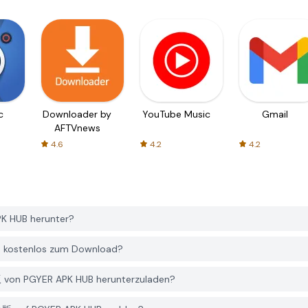
c
Downloader by
YouTube Music
Gmail
AFTVnews
4.6
4.2
4.2
HUB herunter?
ostenlos zum Download?
n PGYER APK HUB herunterzuladen?