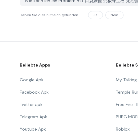
Wie kann ich ein Problem mit 口袋妖怪 究极绿宝石 无经验版
Haben Sie dies hilfreich gefunden
Ja
Nein
Beliebte Apps
Beliebte S
Google Apk
My Talkin
Facebook Apk
Temple Ru
Twitter apk
Free Fire:
Telegram Apk
PUBG MOB
Youtube Apk
Roblox