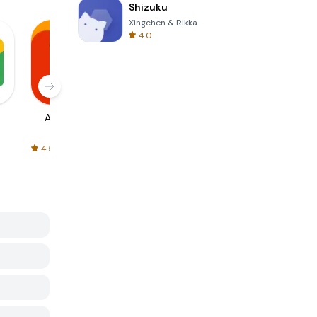
Shizuku
Xingchen & Rikka
4.0
AliExpress
Signal Private
Spotify - Music
Messenger
and Podcasts
4.5
4.3
4.6