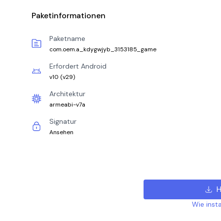
Paketinformationen
Paketname
com.oem.a_kdygwjyb_3153185_game
Erfordert Android
v10
(
v29
)
Architektur
armeabi-v7a
Signatur
Ansehen
H
Wie insta