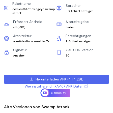
Paketname
Sprachen
com.outfit7.movingeye.swamp
90 Artikel anzeigen
attack
Erfordert Android
Altersfreigabe
v11
(
v30
)
Jeder
Architektur
Berechtigungen
arm64-v8a, armeabi-v7a
9 Artikel anzeigen
Signatur
Ziel-SDK-Version
Ansehen
30
Herunterladen APK
(
4.1.4.291
)
Wie installiere ich XAPK / APK Datei
Gameplay
Alte Versionen von Swamp Attack