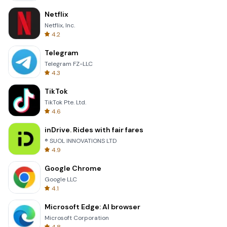
Netflix
Netflix, Inc.
4.2
Telegram
Telegram FZ-LLC
4.3
TikTok
TikTok Pte. Ltd.
4.6
inDrive. Rides with fair fares
® SUOL INNOVATIONS LTD
4.9
Google Chrome
Google LLC
4.1
Microsoft Edge: AI browser
Microsoft Corporation