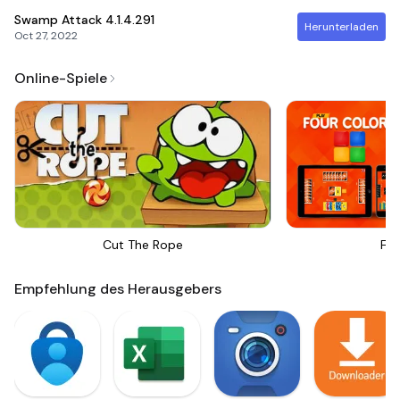
Swamp Attack
4.1.4.291
Herunterladen
Oct 27, 2022
Online-Spiele
Cut The Rope
Fou
Empfehlung des Herausgebers