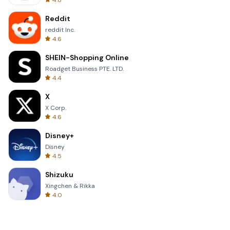
4.8
Reddit
reddit Inc.
4.6
SHEIN-Shopping Online
Roadget Business PTE. LTD.
4.4
X
X Corp.
4.6
Disney+
Disney
4.5
Shizuku
Xingchen & Rikka
4.0