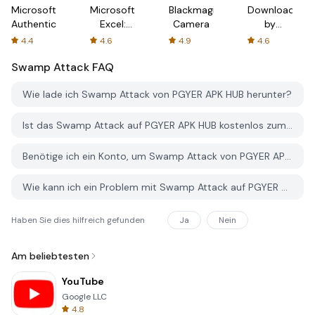
Microsoft
Microsoft
Blackmagic
Downloader
Authenticator
Excel:
Camera
by
Spreadsheets
AFTVnews
4.4
4.6
4.9
4.6
Swamp Attack
FAQ
Wie lade ich Swamp Attack von PGYER APK HUB herunter?
Ist das Swamp Attack auf PGYER APK HUB kostenlos zum Download?
Benötige ich ein Konto, um Swamp Attack von PGYER APK HUB herunterzuladen?
Wie kann ich ein Problem mit Swamp Attack auf PGYER APK HUB melden?
Haben Sie dies hilfreich gefunden
Ja
Nein
Am beliebtesten
YouTube
Google LLC
4.8