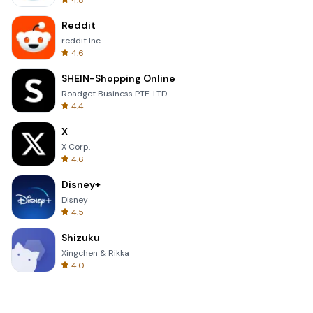
4.8
Reddit
reddit Inc.
4.6
SHEIN-Shopping Online
Roadget Business PTE. LTD.
4.4
X
X Corp.
4.6
Disney+
Disney
4.5
Shizuku
Xingchen & Rikka
4.0