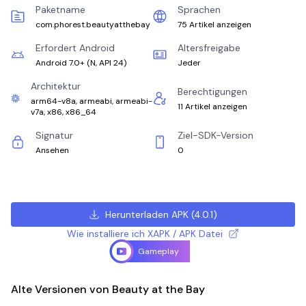
Paketname
Sprachen
com.phorest.beautyatthebay
75 Artikel anzeigen
Erfordert Android
Altersfreigabe
Android 7.0+
(
N, API 24
)
Jeder
Architektur
Berechtigungen
arm64-v8a, armeabi, armeabi-
11 Artikel anzeigen
v7a, x86, x86_64
Signatur
Ziel-SDK-Version
Ansehen
0
Herunterladen APK
(
4.0.1
)
Wie installiere ich XAPK / APK Datei
Gameplay
Alte Versionen von Beauty at the Bay