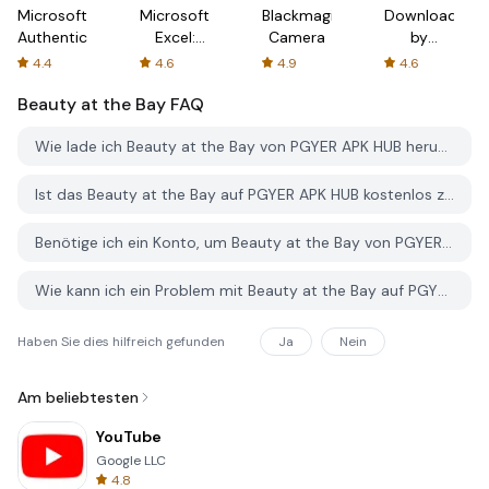
Microsoft
Microsoft
Blackmagic
Downloader
Authenticator
Excel:
Camera
by
Spreadsheets
AFTVnews
4.4
4.6
4.9
4.6
Beauty at the Bay
FAQ
Wie lade ich Beauty at the Bay von PGYER APK HUB herunter?
Ist das Beauty at the Bay auf PGYER APK HUB kostenlos zum Download?
Benötige ich ein Konto, um Beauty at the Bay von PGYER APK HUB herunterzuladen?
Wie kann ich ein Problem mit Beauty at the Bay auf PGYER APK HUB melden?
Haben Sie dies hilfreich gefunden
Ja
Nein
Am beliebtesten
YouTube
Google LLC
4.8