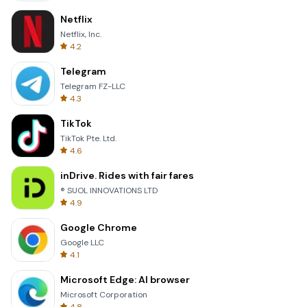
Netflix
Netflix, Inc.
4.2
Telegram
Telegram FZ-LLC
4.3
TikTok
TikTok Pte. Ltd.
4.6
inDrive. Rides with fair fares
® SUOL INNOVATIONS LTD
4.9
Google Chrome
Google LLC
4.1
Microsoft Edge: AI browser
Microsoft Corporation