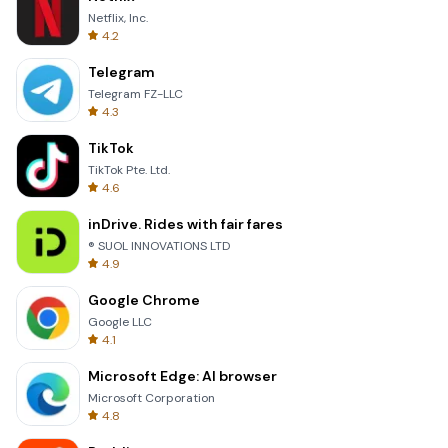
Netflix, Inc.
4.2
Telegram
Telegram FZ-LLC
4.3
TikTok
TikTok Pte. Ltd.
4.6
inDrive. Rides with fair fares
® SUOL INNOVATIONS LTD
4.9
Google Chrome
Google LLC
4.1
Microsoft Edge: AI browser
Microsoft Corporation
4.8