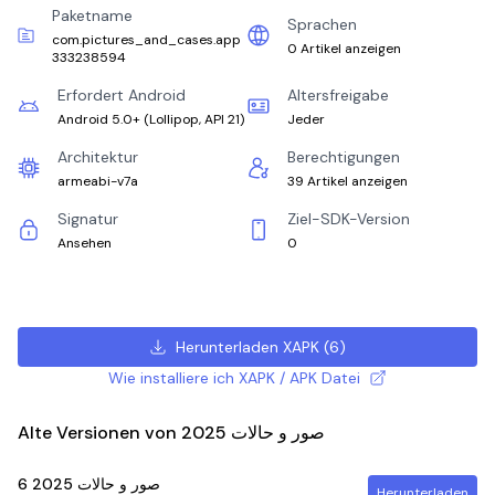
Paketname
Sprachen
com.pictures_and_cases.app
0 Artikel anzeigen
333238594
Erfordert Android
Altersfreigabe
Android 5.0+
(
Lollipop, API 21
)
Jeder
Architektur
Berechtigungen
armeabi-v7a
39 Artikel anzeigen
Signatur
Ziel-SDK-Version
Ansehen
0
Herunterladen XAPK
(
6
)
Wie installiere ich XAPK / APK Datei
Alte Versionen von صور و حالات 2025
6
صور و حالات 2025
Herunterladen