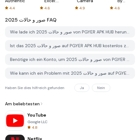
Authenticator
Excel:
Camera
by
Spreadsheets
AFTVnews
4.4
4.6
4.9
4.6
صور و حالات 2025
FAQ
Wie lade ich صور و حالات 2025 von PGYER APK HUB herunter?
Ist das صور و حالات 2025 auf PGYER APK HUB kostenlos zum Download?
Benötige ich ein Konto, um صور و حالات 2025 von PGYER APK HUB herunterzuladen?
Wie kann ich ein Problem mit صور و حالات 2025 auf PGYER APK HUB melden?
Haben Sie dies hilfreich gefunden
Ja
Nein
Am beliebtesten
YouTube
Google LLC
4.8
Netflix