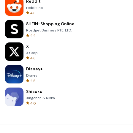
Reddit
reddit Inc.
4.6
SHEIN-Shopping Online
Roadget Business PTE. LTD.
4.4
X
X Corp.
4.6
Disney+
Disney
4.5
Shizuku
Xingchen & Rikka
4.0