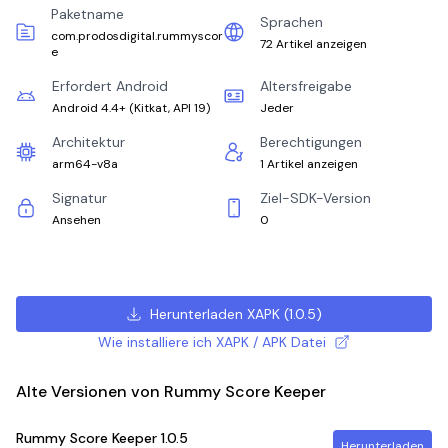
Paketname
Sprachen
com.prodosdigital.rummyscor
72 Artikel anzeigen
e
Erfordert Android
Altersfreigabe
Android 4.4+
(
Kitkat, API 19
)
Jeder
Architektur
Berechtigungen
arm64-v8a
1 Artikel anzeigen
Signatur
Ziel-SDK-Version
Ansehen
0
Herunterladen XAPK
(
1.0.5
)
Wie installiere ich XAPK / APK Datei
Alte Versionen von Rummy Score Keeper
Rummy Score Keeper
1.0.5
Herunterladen