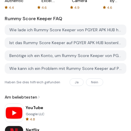
Authenticator
Excel:
Camera
by
Spreadsheets
AFTVnews
4.4
4.6
4.9
4.6
Rummy Score Keeper
FAQ
Wie lade ich Rummy Score Keeper von PGYER APK HUB herunter?
Ist das Rummy Score Keeper auf PGYER APK HUB kostenlos zum Download?
Benötige ich ein Konto, um Rummy Score Keeper von PGYER APK HUB herunterzuladen?
Wie kann ich ein Problem mit Rummy Score Keeper auf PGYER APK HUB melden?
Haben Sie dies hilfreich gefunden
Ja
Nein
Am beliebtesten
YouTube
Google LLC
4.8
Netflix