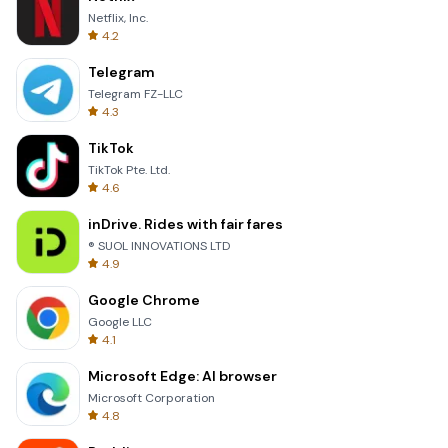
Netflix, Inc.
4.2
Telegram
Telegram FZ-LLC
4.3
TikTok
TikTok Pte. Ltd.
4.6
inDrive. Rides with fair fares
® SUOL INNOVATIONS LTD
4.9
Google Chrome
Google LLC
4.1
Microsoft Edge: AI browser
Microsoft Corporation
4.8