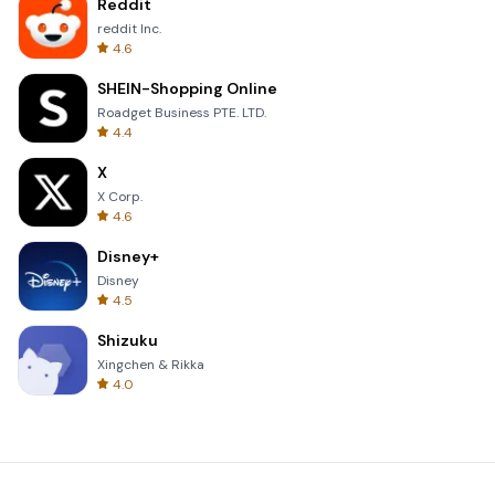
Reddit
reddit Inc.
4.6
SHEIN-Shopping Online
Roadget Business PTE. LTD.
4.4
X
X Corp.
4.6
Disney+
Disney
4.5
Shizuku
Xingchen & Rikka
4.0