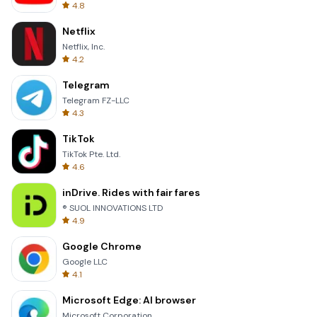
4.8
Netflix
Netflix, Inc.
4.2
Telegram
Telegram FZ-LLC
4.3
TikTok
TikTok Pte. Ltd.
4.6
inDrive. Rides with fair fares
® SUOL INNOVATIONS LTD
4.9
Google Chrome
Google LLC
4.1
Microsoft Edge: AI browser
Microsoft Corporation