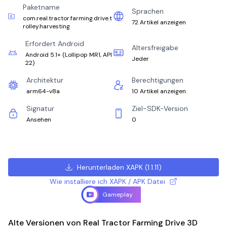
Paketname
Sprachen
com.real.tractor.farming.drive.t
72 Artikel anzeigen
rolley.harvesting
Erfordert Android
Altersfreigabe
Android 5.1+
(
Lollipop MR1, API
Jeder
22
)
Architektur
Berechtigungen
arm64-v8a
10 Artikel anzeigen
Signatur
Ziel-SDK-Version
Ansehen
0
Herunterladen XAPK
(
1.1.11
)
Wie installiere ich XAPK / APK Datei
Gameplay
Alte Versionen von Real Tractor Farming Drive 3D