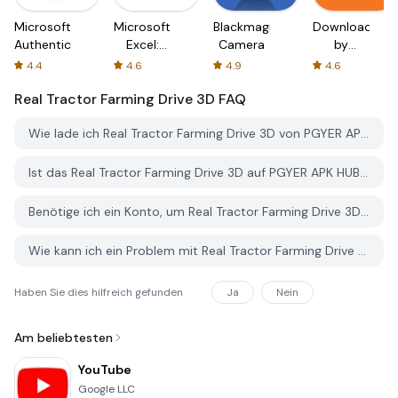
Microsoft
Microsoft
Blackmagic
Downloader
Authenticator
Excel:
Camera
by
Spreadsheets
AFTVnews
4.4
4.6
4.9
4.6
Real Tractor Farming Drive 3D
FAQ
Wie lade ich Real Tractor Farming Drive 3D von PGYER APK HUB herunter?
Ist das Real Tractor Farming Drive 3D auf PGYER APK HUB kostenlos zum Download?
Benötige ich ein Konto, um Real Tractor Farming Drive 3D von PGYER APK HUB herunterzuladen?
Wie kann ich ein Problem mit Real Tractor Farming Drive 3D auf PGYER APK HUB melden?
Haben Sie dies hilfreich gefunden
Ja
Nein
Am beliebtesten
YouTube
Google LLC