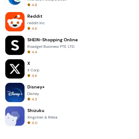
4.8
Reddit
reddit Inc.
4.6
SHEIN-Shopping Online
Roadget Business PTE. LTD.
4.4
X
X Corp.
4.6
Disney+
Disney
4.5
Shizuku
Xingchen & Rikka
4.0