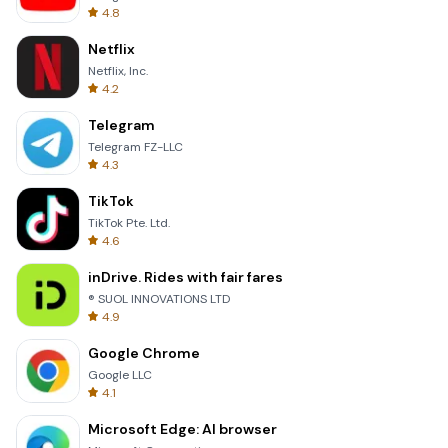
4.8
Netflix
Netflix, Inc.
4.2
Telegram
Telegram FZ-LLC
4.3
TikTok
TikTok Pte. Ltd.
4.6
inDrive. Rides with fair fares
® SUOL INNOVATIONS LTD
4.9
Google Chrome
Google LLC
4.1
Microsoft Edge: AI browser