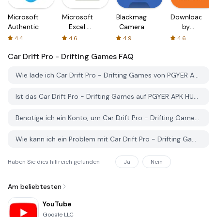
Microsoft
Microsoft
Blackmagic
Downloader
Authenticator
Excel:
Camera
by
Spreadsheets
AFTVnews
4.4
4.6
4.9
4.6
Car Drift Pro - Drifting Games
FAQ
Wie lade ich Car Drift Pro - Drifting Games von PGYER APK HUB herunter?
Ist das Car Drift Pro - Drifting Games auf PGYER APK HUB kostenlos zum Download?
Benötige ich ein Konto, um Car Drift Pro - Drifting Games von PGYER APK HUB herunterzuladen?
Wie kann ich ein Problem mit Car Drift Pro - Drifting Games auf PGYER APK HUB melden?
Haben Sie dies hilfreich gefunden
Ja
Nein
Am beliebtesten
YouTube
Google LLC