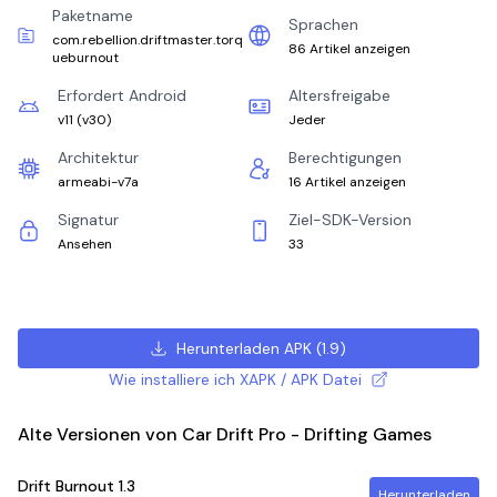
Paketname
Sprachen
com.rebellion.driftmaster.torq
86 Artikel anzeigen
ueburnout
Erfordert Android
Altersfreigabe
v11
(
v30
)
Jeder
Architektur
Berechtigungen
armeabi-v7a
16 Artikel anzeigen
Signatur
Ziel-SDK-Version
Ansehen
33
Herunterladen APK
(
1.9
)
Wie installiere ich XAPK / APK Datei
Alte Versionen von Car Drift Pro - Drifting Games
Drift Burnout
1.3
Herunterladen