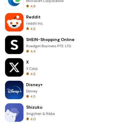
Microsoft Corporation
4.8
Reddit
reddit Inc.
4.6
SHEIN-Shopping Online
Roadget Business PTE. LTD.
4.4
X
X Corp.
4.6
Disney+
Disney
4.5
Shizuku
Xingchen & Rikka
4.0