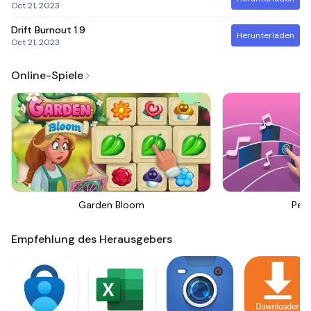
Oct 21, 2023
Drift Burnout
1.9
Herunterladen
Oct 21, 2023
Online-Spiele
Garden Bloom
Perf
Empfehlung des Herausgebers