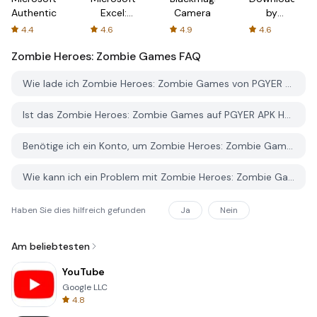
Authenticator
Excel:
Camera
by
Spreadsheets
AFTVnews
4.4
4.6
4.9
4.6
Zombie Heroes: Zombie Games
FAQ
Wie lade ich Zombie Heroes: Zombie Games von PGYER APK HUB herunter?
Ist das Zombie Heroes: Zombie Games auf PGYER APK HUB kostenlos zum Download?
Benötige ich ein Konto, um Zombie Heroes: Zombie Games von PGYER APK HUB herunterzuladen?
Wie kann ich ein Problem mit Zombie Heroes: Zombie Games auf PGYER APK HUB melden?
Haben Sie dies hilfreich gefunden
Ja
Nein
Am beliebtesten
YouTube
Google LLC
4.8