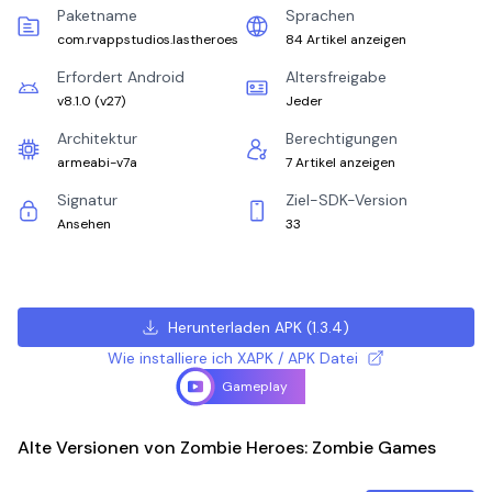
Paketname
Sprachen
com.rvappstudios.lastheroes
84 Artikel anzeigen
Erfordert Android
Altersfreigabe
v8.1.0
(
v27
)
Jeder
Architektur
Berechtigungen
armeabi-v7a
7 Artikel anzeigen
Signatur
Ziel-SDK-Version
Ansehen
33
Herunterladen APK
(
1.3.4
)
Wie installiere ich XAPK / APK Datei
Gameplay
Alte Versionen von Zombie Heroes: Zombie Games