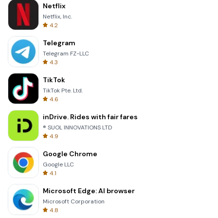
Netflix
Netflix, Inc.
4.2
Telegram
Telegram FZ-LLC
4.3
TikTok
TikTok Pte. Ltd.
4.6
inDrive. Rides with fair fares
® SUOL INNOVATIONS LTD
4.9
Google Chrome
Google LLC
4.1
Microsoft Edge: AI browser
Microsoft Corporation
4.8