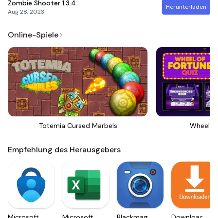
Zombie Shooter
1.3.4
Herunterladen
Aug 28, 2023
Online-Spiele
Totemia Cursed Marbels
Wheel Of
Empfehlung des Herausgebers
Microsoft
Microsoft
Blackmagic
Downloader