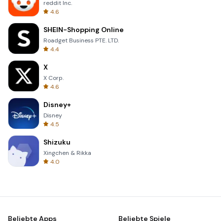
reddit Inc.
4.6
SHEIN-Shopping Online
Roadget Business PTE. LTD.
4.4
X
X Corp.
4.6
Disney+
Disney
4.5
Shizuku
Xingchen & Rikka
4.0
Beliebte Apps
Beliebte Spiele