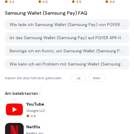
Spreadsheets
AFTVnews
4.4
4.6
4.9
4.6
Samsung Wallet (Samsung Pay)
FAQ
Wie lade ich Samsung Wallet (Samsung Pay) von PGYER APK HUB herunter?
Ist das Samsung Wallet (Samsung Pay) auf PGYER APK HUB kostenlos zum Download?
Benötige ich ein Konto, um Samsung Wallet (Samsung Pay) von PGYER APK HUB herunterzuladen?
Wie kann ich ein Problem mit Samsung Wallet (Samsung Pay) auf PGYER APK HUB melden?
Haben Sie dies hilfreich gefunden
Ja
Nein
Am beliebtesten
YouTube
Google LLC
4.8
Netflix
Netflix, Inc.