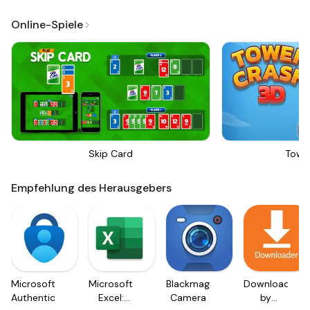
Online-Spiele
Skip Card
Towe
Empfehlung des Herausgebers
Microsoft
Microsoft
Blackmagic
Downloader
Authenticator
Excel:
Camera
by