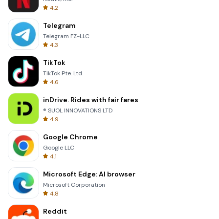
4.2
Telegram
Telegram FZ-LLC
4.3
TikTok
TikTok Pte. Ltd.
4.6
inDrive. Rides with fair fares
® SUOL INNOVATIONS LTD
4.9
Google Chrome
Google LLC
4.1
Microsoft Edge: AI browser
Microsoft Corporation
4.8
Reddit