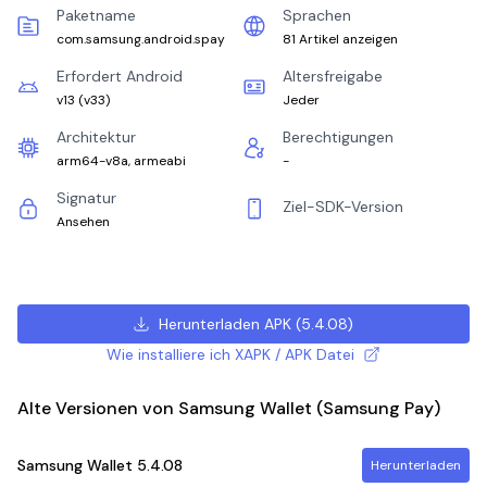
Paketname
Sprachen
com.samsung.android.spay
81 Artikel anzeigen
Erfordert Android
Altersfreigabe
v13
(
v33
)
Jeder
Architektur
Berechtigungen
arm64-v8a, armeabi
-
Signatur
Ziel-SDK-Version
Ansehen
Herunterladen APK
(
5.4.08
)
Wie installiere ich XAPK / APK Datei
Alte Versionen von Samsung Wallet (Samsung Pay)
Samsung Wallet
5.4.08
Herunterladen