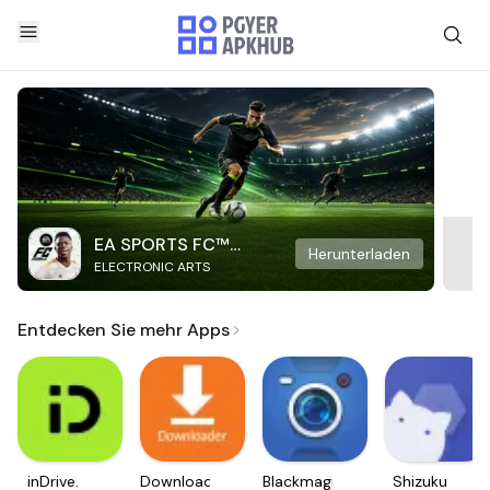
EA SPORTS FC™
Herunterladen
ELECTRONIC ARTS
Mobile Soccer
Entdecken Sie mehr Apps
inDrive.
Downloader
Blackmagic
Shizuku