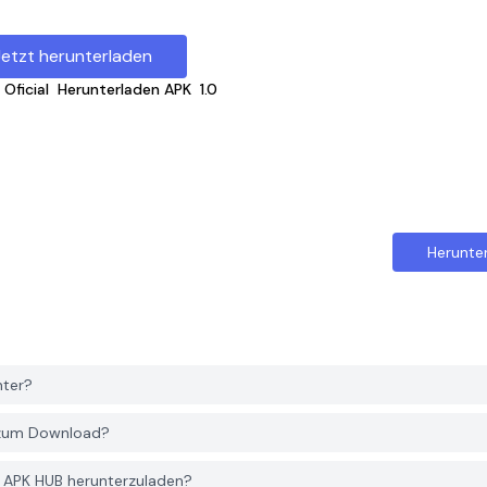
Jetzt herunterladen
Oficial
Herunterladen APK
1.0
Herunte
nter?
s zum Download?
R APK HUB herunterzuladen?