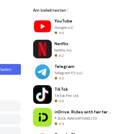
Am beliebtesten
YouTube
Google LLC
4.8
Netflix
Netflix, Inc.
4.2
Telegram
rladen
Telegram FZ-LLC
4.3
TikTok
TikTok Pte. Ltd.
4.6
inDrive. Rides with fair fares
® SUOL INNOVATIONS LTD
4.9