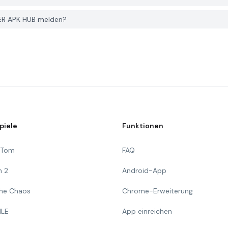
YER APK HUB melden?
piele
Funktionen
g Tom
FAQ
n 2
Android-App
 The Chaos
Chrome-Erweiterung
ILE
App einreichen