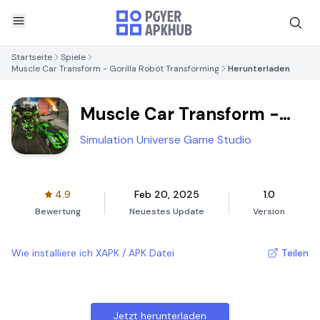
Startseite
Spiele
Muscle Car Transform - Gorilla Robot Transforming
Herunterladen
Muscle Car Transform -
Gorilla Robot Transforming
Simulation Universe Game Studio
4.9
Feb 20, 2025
1.0
Bewertung
Neuestes Update
Version
Wie installiere ich XAPK / APK Datei
Teilen
Jetzt herunterladen