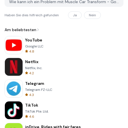
Wie kann ich ein Problem mit Muscle Car Transform - Gorilla Robot Transforming auf PGYER APK HUB melden?
Haben Sie dies hilfreich gefunden
Ja
Nein
Am beliebtesten
YouTube
Google LLC
4.8
Netflix
Netflix, Inc.
4.2
Telegram
Telegram FZ-LLC
4.3
TikTok
TikTok Pte. Ltd.
4.6
inDrive. Rides with fair fares