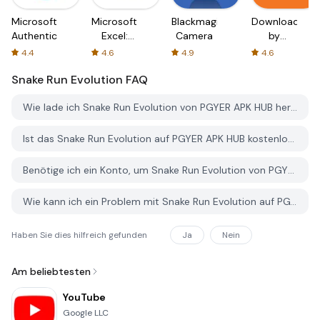
Microsoft
Microsoft
Blackmagic
Downloader
Authenticator
Excel:
Camera
by
Spreadsheets
AFTVnews
4.4
4.6
4.9
4.6
Snake Run Evolution
FAQ
Wie lade ich Snake Run Evolution von PGYER APK HUB herunter?
Ist das Snake Run Evolution auf PGYER APK HUB kostenlos zum Download?
Benötige ich ein Konto, um Snake Run Evolution von PGYER APK HUB herunterzuladen?
Wie kann ich ein Problem mit Snake Run Evolution auf PGYER APK HUB melden?
Haben Sie dies hilfreich gefunden
Ja
Nein
Am beliebtesten
YouTube
Google LLC