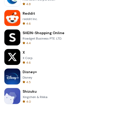
4.8
Reddit
reddit Inc.
4.6
SHEIN-Shopping Online
Roadget Business PTE. LTD.
4.4
X
X Corp.
4.6
Disney+
Disney
4.5
Shizuku
Xingchen & Rikka
4.0