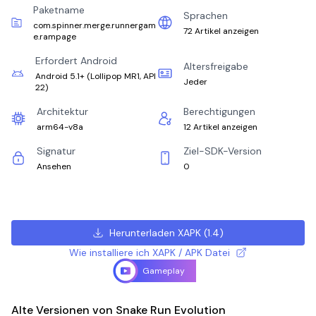
Paketname
Sprachen
com.spinner.merge.runnergam
72 Artikel anzeigen
e.rampage
Erfordert Android
Altersfreigabe
Android 5.1+
(
Lollipop MR1, API
Jeder
22
)
Architektur
Berechtigungen
arm64-v8a
12 Artikel anzeigen
Signatur
Ziel-SDK-Version
Ansehen
0
Herunterladen XAPK
(
1.4
)
Wie installiere ich XAPK / APK Datei
Gameplay
Alte Versionen von Snake Run Evolution