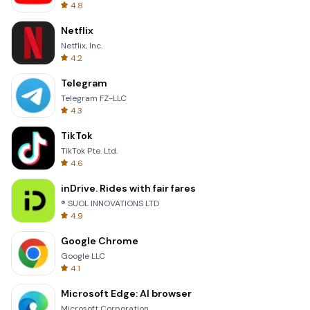
4.8
Netflix
Netflix, Inc.
4.2
Telegram
Telegram FZ-LLC
4.3
TikTok
TikTok Pte. Ltd.
4.6
inDrive. Rides with fair fares
® SUOL INNOVATIONS LTD
4.9
Google Chrome
Google LLC
4.1
Microsoft Edge: AI browser
Microsoft Corporation