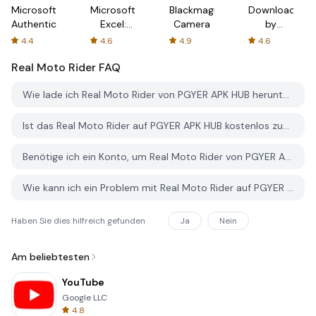
Microsoft
Microsoft
Blackmagic
Downloader
Authenticator
Excel:
Camera
by
Spreadsheets
AFTVnews
4.4
4.6
4.9
4.6
Real Moto Rider
FAQ
Wie lade ich Real Moto Rider von PGYER APK HUB herunter?
Ist das Real Moto Rider auf PGYER APK HUB kostenlos zum Download?
Benötige ich ein Konto, um Real Moto Rider von PGYER APK HUB herunterzuladen?
Wie kann ich ein Problem mit Real Moto Rider auf PGYER APK HUB melden?
Haben Sie dies hilfreich gefunden
Ja
Nein
Am beliebtesten
YouTube
Google LLC
4.8