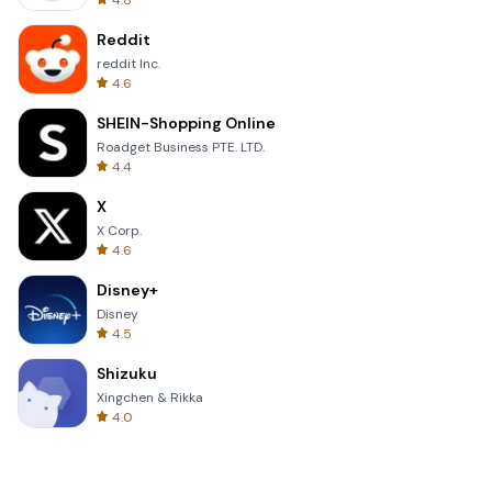
4.8
Reddit
reddit Inc.
4.6
SHEIN-Shopping Online
Roadget Business PTE. LTD.
4.4
X
X Corp.
4.6
Disney+
Disney
4.5
Shizuku
Xingchen & Rikka
4.0