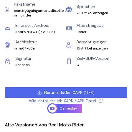
Paketname
Sprachen
com.tryagaingamestudio.bike.t
73 Artikel anzeigen
raffic.rider
Erfordert Android
Altersfreigabe
Android 9.0+
(
P, API 28
)
Jeder
Architektur
Berechtigungen
arm64-v8a
15 Artikel anzeigen
Signatur
Ziel-SDK-Version
Ansehen
0
Herunterladen XAPK
(
1.0.3
)
Wie installiere ich XAPK / APK Datei
Gameplay
Alte Versionen von Real Moto Rider