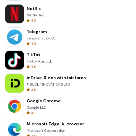
Netflix
Netflix, Inc.
4.2
Telegram
Telegram FZ-LLC
4.3
TikTok
TikTok Pte. Ltd.
4.6
inDrive. Rides with fair fares
® SUOL INNOVATIONS LTD
4.9
Google Chrome
Google LLC
4.1
Microsoft Edge: AI browser
Microsoft Corporation