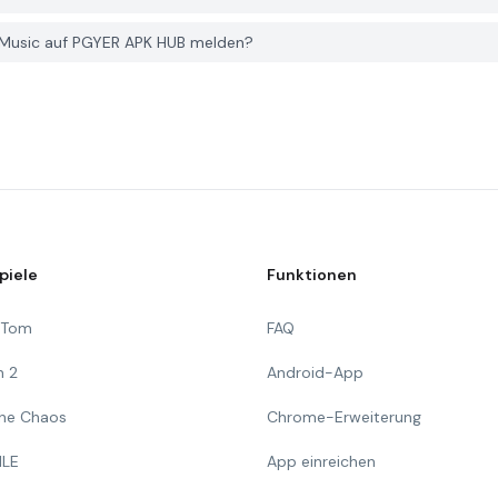
 Music auf PGYER APK HUB melden?
piele
Funktionen
g Tom
FAQ
n 2
Android-App
 The Chaos
Chrome-Erweiterung
ILE
App einreichen