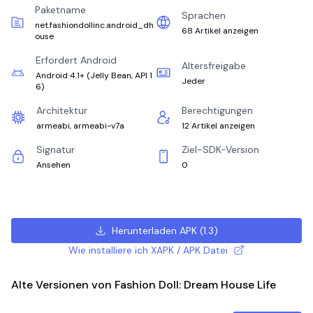
Paketname
Sprachen
net.fashiondollinc.android_dh
68 Artikel anzeigen
ouse
Erfordert Android
Altersfreigabe
Android 4.1+
(
Jelly Bean, API 1
Jeder
6
)
Architektur
Berechtigungen
armeabi, armeabi-v7a
12 Artikel anzeigen
Signatur
Ziel-SDK-Version
Ansehen
0
Herunterladen APK
(
1.3
)
Wie installiere ich XAPK / APK Datei
Alte Versionen von Fashion Doll: Dream House Life