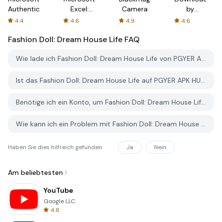
Authenticator
Excel:
Camera
by
Spreadsheets
AFTVnews
4.4
4.6
4.9
4.6
Fashion Doll: Dream House Life
FAQ
Wie lade ich Fashion Doll: Dream House Life von PGYER APK HUB herunter?
Ist das Fashion Doll: Dream House Life auf PGYER APK HUB kostenlos zum Download?
Benötige ich ein Konto, um Fashion Doll: Dream House Life von PGYER APK HUB herunterzuladen?
Wie kann ich ein Problem mit Fashion Doll: Dream House Life auf PGYER APK HUB melden?
Haben Sie dies hilfreich gefunden
Ja
Nein
Am beliebtesten
YouTube
Google LLC
4.8