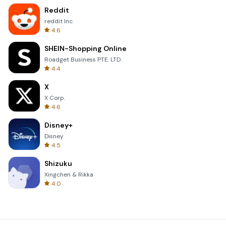
Reddit
reddit Inc.
4.6
SHEIN-Shopping Online
Roadget Business PTE. LTD.
4.4
X
X Corp.
4.6
Disney+
Disney
4.5
Shizuku
Xingchen & Rikka
4.0