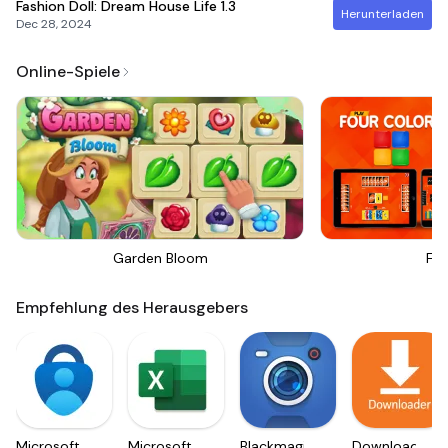
Fashion Doll: Dream House Life
1.3
Herunterladen
Dec 28, 2024
Online-Spiele
Garden Bloom
Fou
Empfehlung des Herausgebers
Microsoft
Microsoft
Blackmagic
Downloader