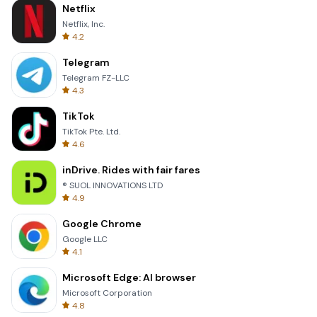
Netflix
Netflix, Inc.
4.2
Telegram
Telegram FZ-LLC
4.3
TikTok
TikTok Pte. Ltd.
4.6
inDrive. Rides with fair fares
® SUOL INNOVATIONS LTD
4.9
Google Chrome
Google LLC
4.1
Microsoft Edge: AI browser
Microsoft Corporation
4.8