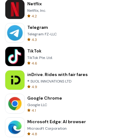
Netflix
Netflix, Inc.
4.2
Telegram
Telegram FZ-LLC
4.3
TikTok
TikTok Pte. Ltd.
4.6
inDrive. Rides with fair fares
® SUOL INNOVATIONS LTD
4.9
Google Chrome
Google LLC
4.1
Microsoft Edge: AI browser
Microsoft Corporation
4.8