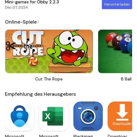
Mini-games for Obby
2.2.3
Herunterladen
Dec 07, 2024
Online-Spiele
Cut The Rope
8 Ball Bi
Empfehlung des Herausgebers
Microsoft
Microsoft
Blackmagic
Downloader