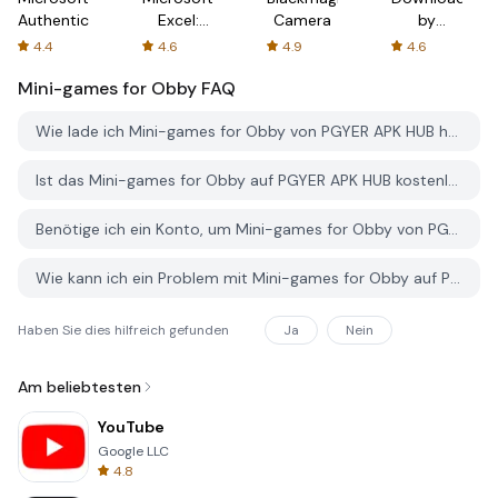
Authenticator
Excel:
Camera
by
Spreadsheets
AFTVnews
4.4
4.6
4.9
4.6
Mini-games for Obby
FAQ
Wie lade ich Mini-games for Obby von PGYER APK HUB herunter?
Ist das Mini-games for Obby auf PGYER APK HUB kostenlos zum Download?
Benötige ich ein Konto, um Mini-games for Obby von PGYER APK HUB herunterzuladen?
Wie kann ich ein Problem mit Mini-games for Obby auf PGYER APK HUB melden?
Haben Sie dies hilfreich gefunden
Ja
Nein
Am beliebtesten
YouTube
Google LLC
4.8