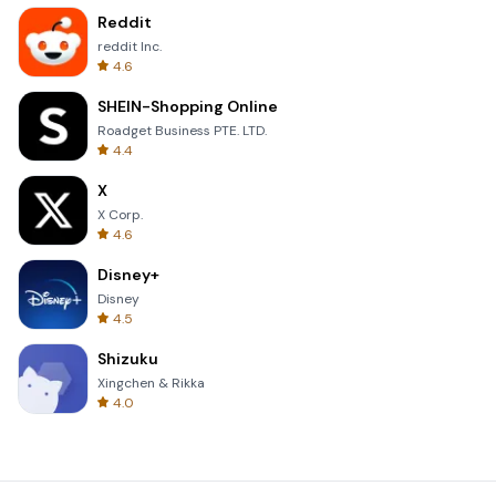
Reddit
reddit Inc.
4.6
SHEIN-Shopping Online
Roadget Business PTE. LTD.
4.4
X
X Corp.
4.6
Disney+
Disney
4.5
Shizuku
Xingchen & Rikka
4.0