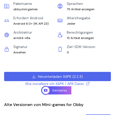
Paketname
Sprachen
obby.mini.games
75 Artikel anzeigen
Erfordert Android
Altersfreigabe
Android 6.0+
(
M, API 23
)
Jeder
Architektur
Berechtigungen
arm64-v8a
15 Artikel anzeigen
Signatur
Ziel-SDK-Version
Ansehen
0
Herunterladen XAPK
(
2.2.3
)
Wie installiere ich XAPK / APK Datei
Gameplay
Alte Versionen von Mini-games for Obby