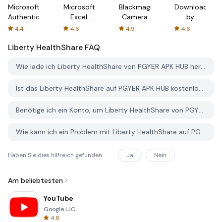
Microsoft
Microsoft
Blackmagic
Downloader
Authenticator
Excel:
Camera
by
Spreadsheets
AFTVnews
4.4
4.6
4.9
4.6
Liberty HealthShare
FAQ
Wie lade ich Liberty HealthShare von PGYER APK HUB herunter?
Ist das Liberty HealthShare auf PGYER APK HUB kostenlos zum Download?
Benötige ich ein Konto, um Liberty HealthShare von PGYER APK HUB herunterzuladen?
Wie kann ich ein Problem mit Liberty HealthShare auf PGYER APK HUB melden?
Haben Sie dies hilfreich gefunden
Ja
Nein
Am beliebtesten
YouTube
Google LLC
4.8