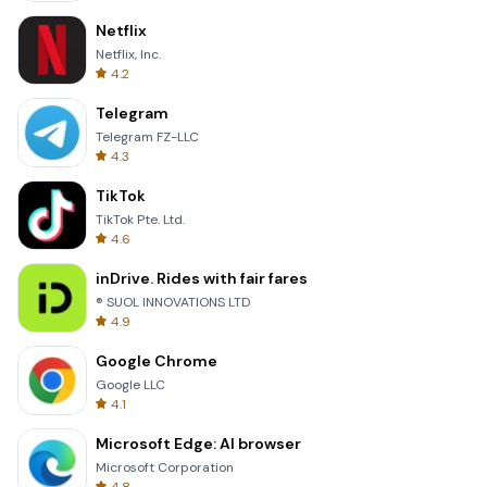
Netflix
Netflix, Inc.
4.2
Telegram
Telegram FZ-LLC
4.3
TikTok
TikTok Pte. Ltd.
4.6
inDrive. Rides with fair fares
® SUOL INNOVATIONS LTD
4.9
Google Chrome
Google LLC
4.1
Microsoft Edge: AI browser
Microsoft Corporation