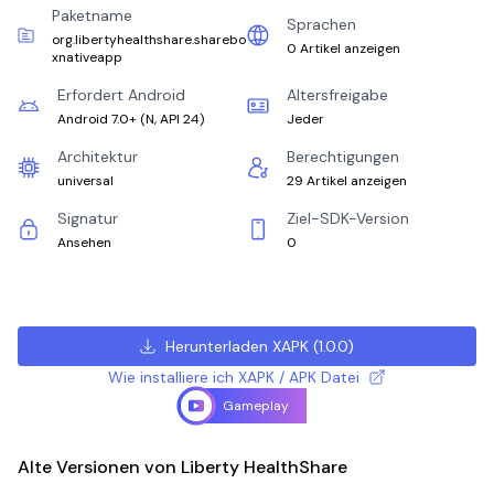
Paketname
Sprachen
org.libertyhealthshare.sharebo
0 Artikel anzeigen
xnativeapp
Erfordert Android
Altersfreigabe
Android 7.0+
(
N, API 24
)
Jeder
Architektur
Berechtigungen
universal
29 Artikel anzeigen
Signatur
Ziel-SDK-Version
Ansehen
0
Herunterladen XAPK
(
1.0.0
)
Wie installiere ich XAPK / APK Datei
Gameplay
Alte Versionen von Liberty HealthShare