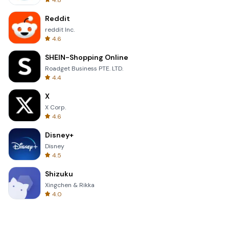
4.8
Reddit
reddit Inc.
4.6
SHEIN-Shopping Online
Roadget Business PTE. LTD.
4.4
X
X Corp.
4.6
Disney+
Disney
4.5
Shizuku
Xingchen & Rikka
4.0