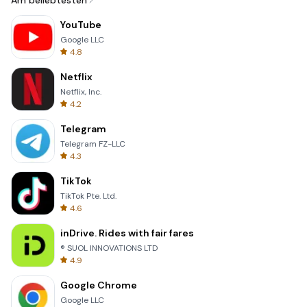
Am beliebtesten
YouTube
Google LLC
4.8
Netflix
Netflix, Inc.
4.2
Telegram
Telegram FZ-LLC
4.3
TikTok
TikTok Pte. Ltd.
4.6
inDrive. Rides with fair fares
® SUOL INNOVATIONS LTD
4.9
Google Chrome
Google LLC