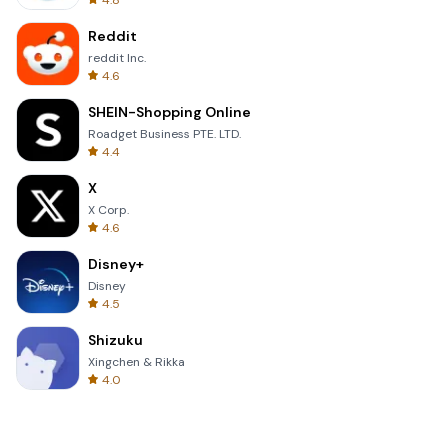
4.8
Reddit
reddit Inc.
4.6
SHEIN-Shopping Online
Roadget Business PTE. LTD.
4.4
X
X Corp.
4.6
Disney+
Disney
4.5
Shizuku
Xingchen & Rikka
4.0