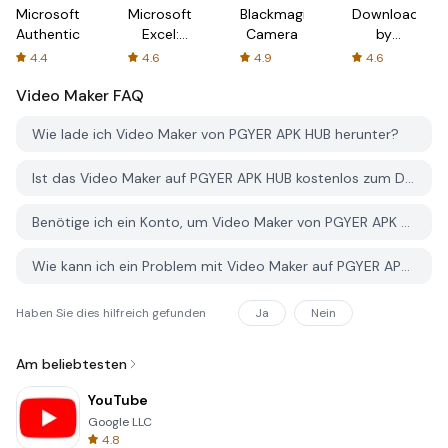
Microsoft
Microsoft
Blackmagic
Downloader
Authenticator
Excel:
Camera
by
Spreadsheets
AFTVnews
4.4
4.6
4.9
4.6
Video Maker
FAQ
Wie lade ich Video Maker von PGYER APK HUB herunter?
Ist das Video Maker auf PGYER APK HUB kostenlos zum Download?
Benötige ich ein Konto, um Video Maker von PGYER APK HUB herunterzuladen?
Wie kann ich ein Problem mit Video Maker auf PGYER APK HUB melden?
Haben Sie dies hilfreich gefunden
Ja
Nein
Am beliebtesten
YouTube
Google LLC
4.8