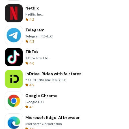
Netflix
Netflix, Inc.
4.2
Telegram
Telegram FZ-LLC
4.3
TikTok
TikTok Pte. Ltd.
4.6
inDrive. Rides with fair fares
® SUOL INNOVATIONS LTD
4.9
Google Chrome
Google LLC
4.1
Microsoft Edge: AI browser
Microsoft Corporation