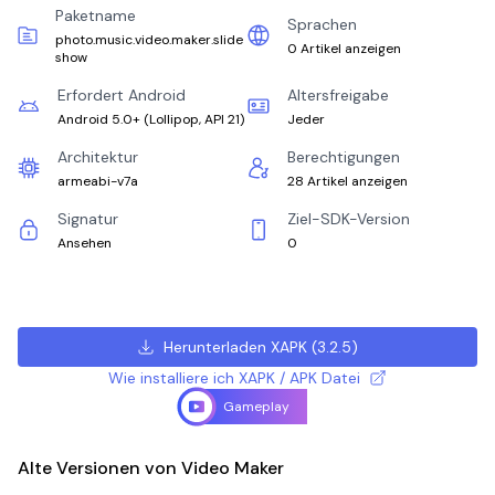
Paketname
Sprachen
photo.music.video.maker.slide
0 Artikel anzeigen
show
Erfordert Android
Altersfreigabe
Android 5.0+
(
Lollipop, API 21
)
Jeder
Architektur
Berechtigungen
armeabi-v7a
28 Artikel anzeigen
Signatur
Ziel-SDK-Version
Ansehen
0
Herunterladen XAPK
(
3.2.5
)
Wie installiere ich XAPK / APK Datei
Gameplay
Alte Versionen von Video Maker