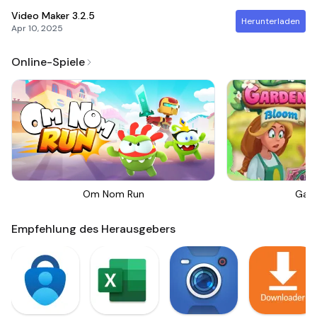
Video Maker
3.2.5
Herunterladen
Apr 10, 2025
Online-Spiele
Om Nom Run
Gar
Empfehlung des Herausgebers