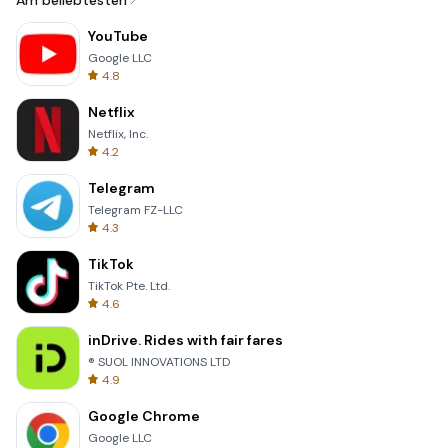
Am beliebtesten
YouTube
Google LLC
4.8
Netflix
Netflix, Inc.
4.2
Telegram
Telegram FZ-LLC
4.3
TikTok
TikTok Pte. Ltd.
4.6
inDrive. Rides with fair fares
® SUOL INNOVATIONS LTD
4.9
Google Chrome
Google LLC