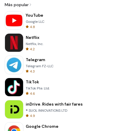
Más popular
YouTube
Google LLC
4.8
Netflix
Netflix, Inc.
4.2
Telegram
Telegram FZ-LLC
4.3
TikTok
TikTok Pte. Ltd.
4.6
inDrive. Rides with fair fares
® SUOL INNOVATIONS LTD
4.9
Google Chrome