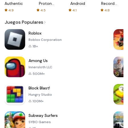
Authenticator
Proton:
Android
Recorder
Fast &
-
4.9
4.5
4.1
4.8
Secure
XRecorder
VPN
Juegos Populares
Roblox
Roblox Corporation
1B+
Among Us
Innersloth LLC
500M+
Block Blast!
Hungry Studio
100M+
Subway Surfers
SYBO Games