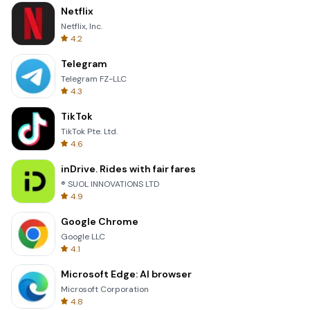
Netflix
Netflix, Inc.
4.2
Telegram
Telegram FZ-LLC
4.3
TikTok
TikTok Pte. Ltd.
4.6
inDrive. Rides with fair fares
® SUOL INNOVATIONS LTD
4.9
Google Chrome
Google LLC
4.1
Microsoft Edge: AI browser
Microsoft Corporation
4.8