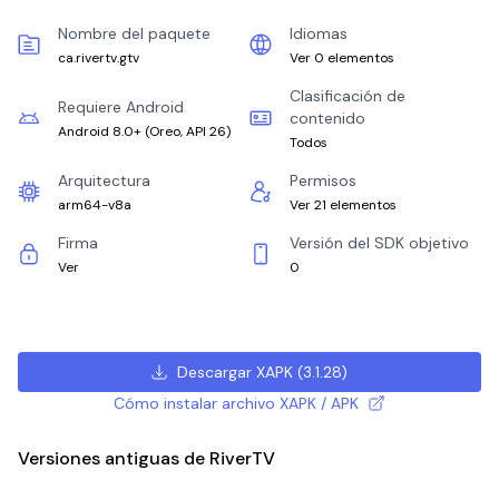
Nombre del paquete
Idiomas
ca.rivertv.gtv
Ver 0 elementos
Clasificación de
Requiere Android
contenido
Android 8.0+
(
Oreo, API 26
)
Todos
Arquitectura
Permisos
arm64-v8a
Ver 21 elementos
Firma
Versión del SDK objetivo
Ver
0
Descargar XAPK
(
3.1.28
)
Cómo instalar archivo XAPK / APK
Versiones antiguas de RiverTV