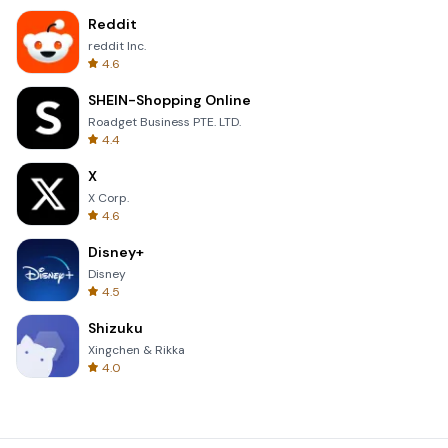
Reddit
reddit Inc.
4.6
SHEIN-Shopping Online
Roadget Business PTE. LTD.
4.4
X
X Corp.
4.6
Disney+
Disney
4.5
Shizuku
Xingchen & Rikka
4.0