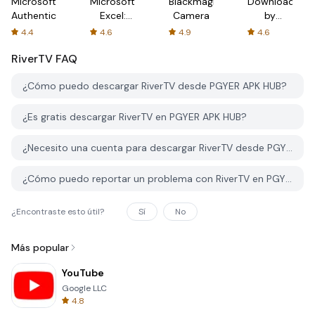
Microsoft
Microsoft
Blackmagic
Downloader
Authenticator
Excel:
Camera
by
Spreadsheets
AFTVnews
4.4
4.6
4.9
4.6
RiverTV
FAQ
¿Cómo puedo descargar RiverTV desde PGYER APK HUB?
¿Es gratis descargar RiverTV en PGYER APK HUB?
¿Necesito una cuenta para descargar RiverTV desde PGYER APK HUB?
¿Cómo puedo reportar un problema con RiverTV en PGYER APK HUB?
¿Encontraste esto útil?
Sí
No
Más popular
YouTube
Google LLC
4.8