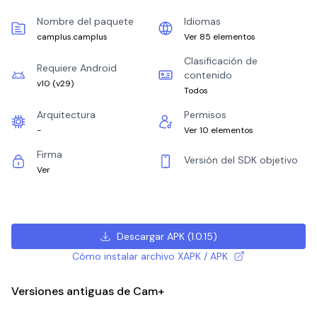
Nombre del paquete
Idiomas
camplus.camplus
Ver 85 elementos
Clasificación de
Requiere Android
contenido
v10
(
v29
)
Todos
Arquitectura
Permisos
-
Ver 10 elementos
Firma
Versión del SDK objetivo
Ver
Descargar APK
(
1.0.15
)
Cómo instalar archivo XAPK / APK
Versiones antiguas de Cam+