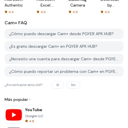
Authenticator
Excel:
Camera
by
Spreadsheets
AFTVnews
4.4
4.6
4.9
4.6
Cam+
FAQ
¿Cómo puedo descargar Cam+ desde PGYER APK HUB?
¿Es gratis descargar Cam+ en PGYER APK HUB?
¿Necesito una cuenta para descargar Cam+ desde PGYER APK HUB?
¿Cómo puedo reportar un problema con Cam+ en PGYER APK HUB?
¿Encontraste esto útil?
Sí
No
Más popular
YouTube
Google LLC
4.8