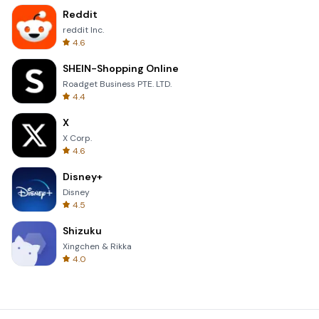
Reddit
reddit Inc.
4.6
SHEIN-Shopping Online
Roadget Business PTE. LTD.
4.4
X
X Corp.
4.6
Disney+
Disney
4.5
Shizuku
Xingchen & Rikka
4.0