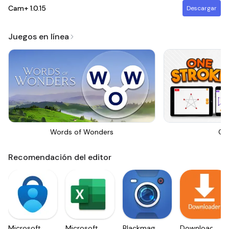
Cam+
1.0.15
Descargar
Juegos en línea
Words of Wonders
On
Recomendación del editor
Microsoft
Microsoft
Blackmagic
Downloader