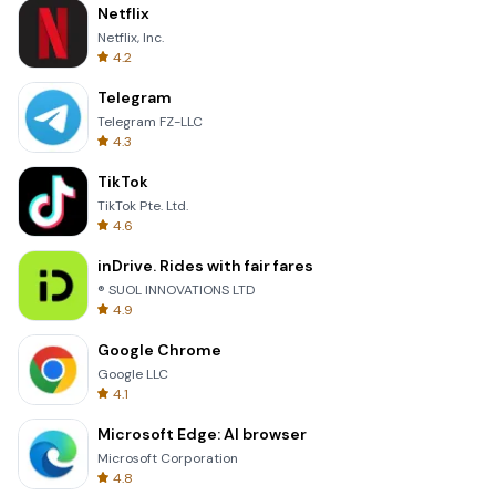
Netflix
Netflix, Inc.
4.2
Telegram
Telegram FZ-LLC
4.3
TikTok
TikTok Pte. Ltd.
4.6
inDrive. Rides with fair fares
® SUOL INNOVATIONS LTD
4.9
Google Chrome
Google LLC
4.1
Microsoft Edge: AI browser
Microsoft Corporation
4.8