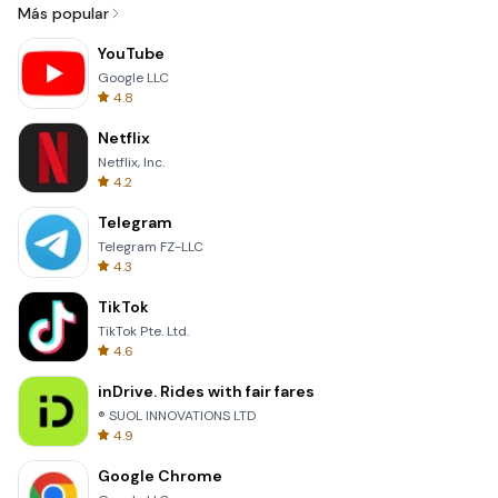
Más popular
YouTube
Google LLC
4.8
Netflix
Netflix, Inc.
4.2
Telegram
Telegram FZ-LLC
4.3
TikTok
TikTok Pte. Ltd.
4.6
inDrive. Rides with fair fares
® SUOL INNOVATIONS LTD
4.9
Google Chrome