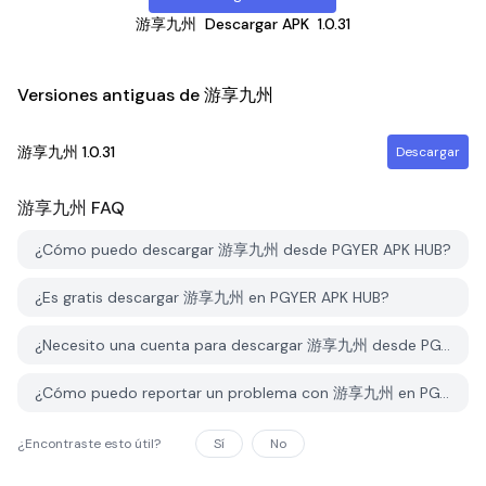
游享九州
Descargar APK
1.0.31
Versiones antiguas de 游享九州
游享九州
1.0.31
Descargar
游享九州
FAQ
¿Cómo puedo descargar 游享九州 desde PGYER APK HUB?
¿Es gratis descargar 游享九州 en PGYER APK HUB?
¿Necesito una cuenta para descargar 游享九州 desde PGYER APK HUB?
¿Cómo puedo reportar un problema con 游享九州 en PGYER APK HUB?
¿Encontraste esto útil?
Sí
No