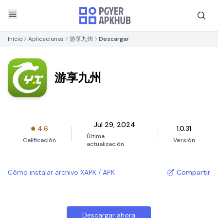
Inicio
Aplicaciones
游享九州
Descargar
游享九州
Jul 29, 2024
4.6
1.0.31
Última
Calificación
Versión
actualización
Cómo instalar archivo XAPK / APK
Compartir
Descargar ahora