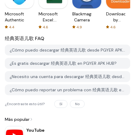
Microsoft
Microsoft
Blackmagic
Downloader
Authenticator
Excel:
Camera
by
Spreadsheets
AFTVnews
4.4
4.6
4.9
4.6
经典英语儿歌
FAQ
¿Cómo puedo descargar 经典英语儿歌 desde PGYER APK HUB?
¿Es gratis descargar 经典英语儿歌 en PGYER APK HUB?
¿Necesito una cuenta para descargar 经典英语儿歌 desde PGYER APK HUB?
¿Cómo puedo reportar un problema con 经典英语儿歌 en PGYER APK HUB?
¿Encontraste esto útil?
Sí
No
Más popular
YouTube