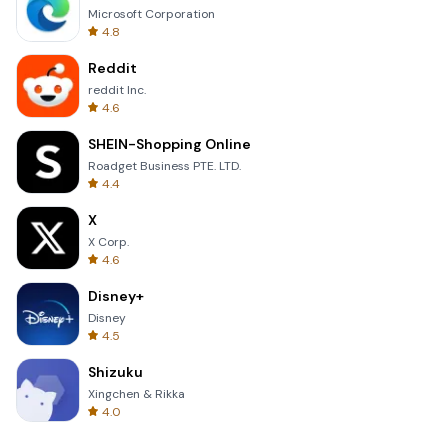
Microsoft Corporation
4.8
Reddit
reddit Inc.
4.6
SHEIN-Shopping Online
Roadget Business PTE. LTD.
4.4
X
X Corp.
4.6
Disney+
Disney
4.5
Shizuku
Xingchen & Rikka
4.0