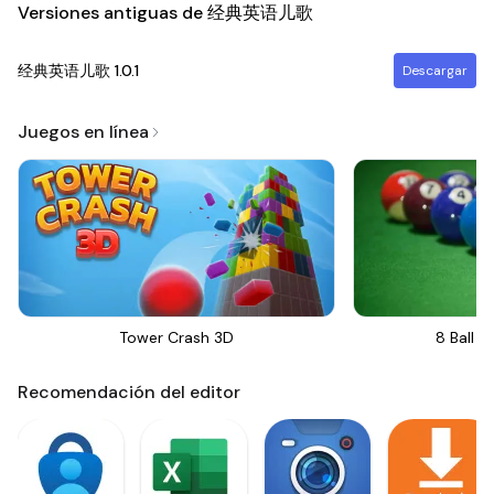
Versiones antiguas de 经典英语儿歌
经典英语儿歌
1.0.1
Descargar
Juegos en línea
Tower Crash 3D
8 Ball Bi
Recomendación del editor