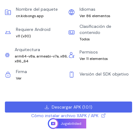
Nombre del paquete
Idiomas
cn.kidsongs.app
Ver 86 elementos
Clasificación de
Requiere Android
contenido
v11
(
v30
)
Todos
Arquitectura
Permisos
arm64-v8a, armeabi-v7a, x86,
Ver 11 elementos
x86_64
Firma
Versión del SDK objetivo
Ver
Descargar APK
(
1.0.1
)
Cómo instalar archivo XAPK / APK
Jugabilidad