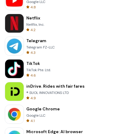
Google LLC
4.8
Netflix
Netflix, Inc.
4.2
Telegram
Telegram FZ-LLC
4.3
TikTok
TikTok Pte. Ltd.
4.6
inDrive. Rides with fair fares
® SUOL INNOVATIONS LTD
4.9
Google Chrome
Google LLC
4.1
Microsoft Edge: AI browser