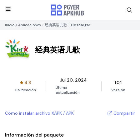
Inicio
Aplicaciones
经典英语儿歌
Descargar
经典英语儿歌
Jul 20, 2024
4.8
1.0.1
Última
Calificación
Versión
actualización
Cómo instalar archivo XAPK / APK
Compartir
Información del paquete