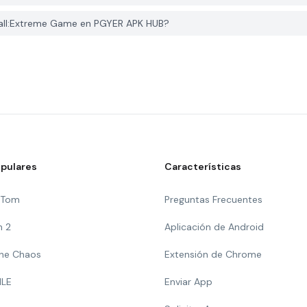
all:Extreme Game en PGYER APK HUB?
pulares
Características
g Tom
Preguntas Frecuentes
n 2
Aplicación de Android
 The Chaos
Extensión de Chrome
ILE
Enviar App