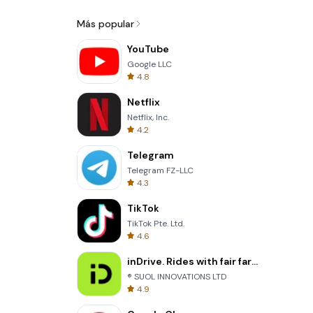
Más popular
YouTube
Google LLC
4.8
Netflix
Netflix, Inc.
4.2
Telegram
Telegram FZ-LLC
4.3
TikTok
TikTok Pte. Ltd.
4.6
inDrive. Rides with fair fares
® SUOL INNOVATIONS LTD
4.9