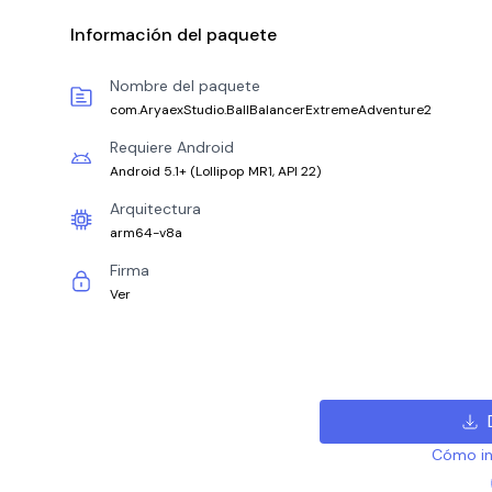
Información del paquete
Nombre del paquete
com.AryaexStudio.BallBalancerExtremeAdventure2
Requiere Android
Android 5.1+
(
Lollipop MR1, API 22
)
Arquitectura
arm64-v8a
Firma
Ver
Cómo ins