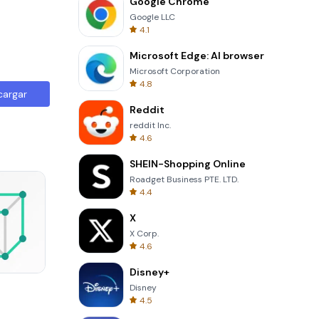
Google Chrome
Google LLC
4.1
Microsoft Edge: AI browser
Microsoft Corporation
4.8
cargar
Reddit
reddit Inc.
4.6
SHEIN-Shopping Online
Roadget Business PTE. LTD.
4.4
X
X Corp.
4.6
Disney+
Solitaire Klondike
Disney
4.5