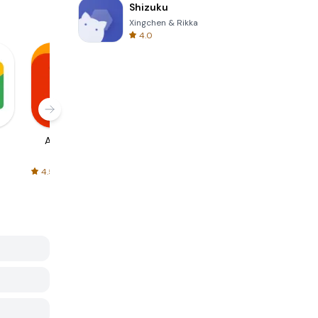
Shizuku
Xingchen & Rikka
4.0
AliExpress
Signal Private
Spotify - Music
Messenger
and Podcasts
4.5
4.3
4.6