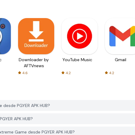
c
Downloader by
YouTube Music
Gmail
AFTVnews
4.6
4.2
4.2
me desde PGYER APK HUB?
n PGYER APK HUB?
l:Extreme Game desde PGYER APK HUB?