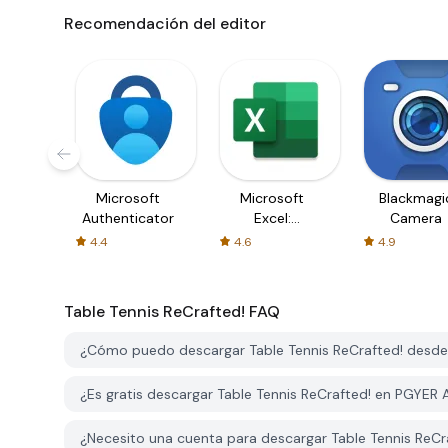
Recomendación del editor
Microsoft
Microsoft
Blackmagi
Authenticator
Excel:
Camera
Spreadsheets
4.4
4.6
4.9
Table Tennis ReCrafted!
FAQ
¿Cómo puedo descargar Table Tennis ReCrafted! desd
¿Es gratis descargar Table Tennis ReCrafted! en PGYER
¿Necesito una cuenta para descargar Table Tennis ReC