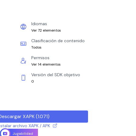
Idiomas
Ver 72 elementos
Clasificación de contenido
Todos
Permisos
Ver 14 elementos
Versión del SDK objetivo
0
Descargar XAPK
(
1.071
)
talar archivo XAPK / APK
Jugabilidad