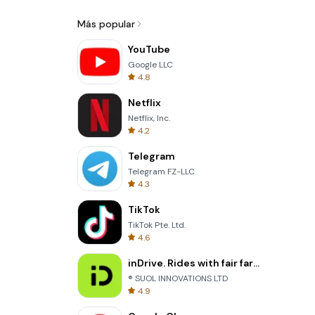
Más popular
YouTube
Google LLC
4.8
Netflix
Netflix, Inc.
4.2
Telegram
Telegram FZ-LLC
4.3
TikTok
TikTok Pte. Ltd.
4.6
inDrive. Rides with fair fares
® SUOL INNOVATIONS LTD
4.9