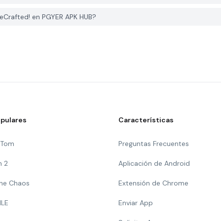
ReCrafted! en PGYER APK HUB?
pulares
Características
g Tom
Preguntas Frecuentes
n 2
Aplicación de Android
 The Chaos
Extensión de Chrome
ILE
Enviar App