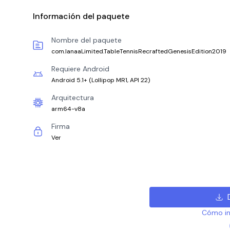
Información del paquete
Nombre del paquete
com.IanaaLimited.TableTennisRecraftedGenesisEdition2019
Requiere Android
Android 5.1+
(
Lollipop MR1, API 22
)
Arquitectura
arm64-v8a
Firma
Ver
Cómo ins