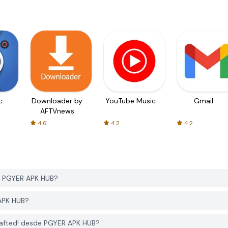
c
Downloader by
YouTube Music
Gmail
AFTVnews
4.6
4.2
4.2
e PGYER APK HUB?
 APK HUB?
rafted! desde PGYER APK HUB?