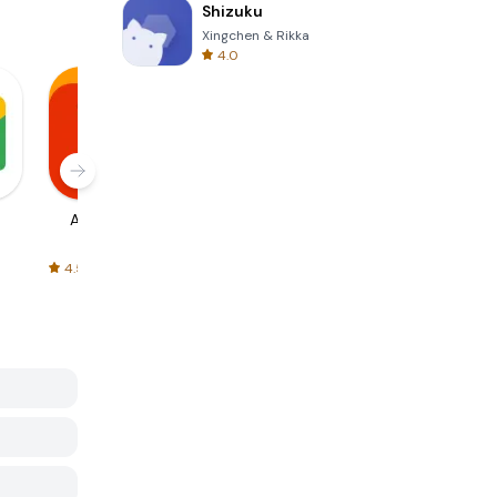
Shizuku
Xingchen & Rikka
4.0
AliExpress
Signal Private
Spotify - Music
Messenger
and Podcasts
4.5
4.3
4.6