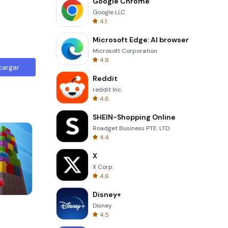
Google Chrome
Google LLC
4.1
Microsoft Edge: AI browser
Microsoft Corporation
4.8
cargar
Reddit
reddit Inc.
4.6
SHEIN-Shopping Online
Roadget Business PTE. LTD.
4.4
X
X Corp.
4.6
Disney+
Totemia Cursed Marbels
Disney
4.5