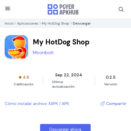
Inicio
Aplicaciones
My HotDog Shop
Descargar
My HotDog Shop
Moonbolt
Sep 22, 2024
4.8
0.2.5
Última
Calificación
Versión
actualización
Cómo instalar archivo XAPK / APK
Compartir
Descargar ahora