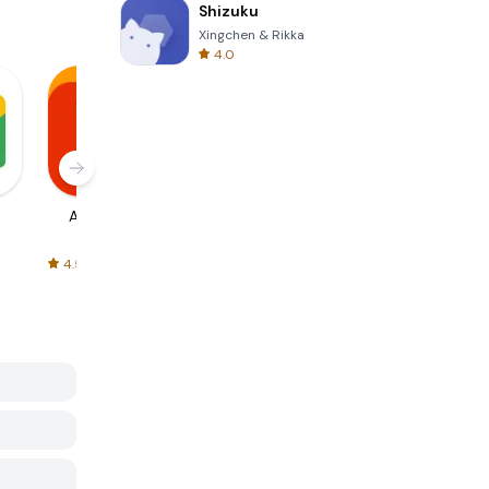
Shizuku
Xingchen & Rikka
4.0
AliExpress
Signal Private
Spotify - Music
Messenger
and Podcasts
4.5
4.3
4.6