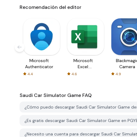
Recomendación del editor
Microsoft
Microsoft
Blackmagi
Authenticator
Excel:
Camera
Spreadsheets
4.4
4.6
4.9
Saudi Car Simulator Game
FAQ
¿Cómo puedo descargar Saudi Car Simulator Game d
¿Es gratis descargar Saudi Car Simulator Game en PG
¿Necesito una cuenta para descargar Saudi Car Simu