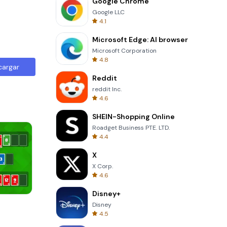
Google Chrome
Google LLC
4.1
Microsoft Edge: AI browser
Microsoft Corporation
4.8
cargar
Reddit
reddit Inc.
4.6
SHEIN-Shopping Online
Roadget Business PTE. LTD.
4.4
X
X Corp.
4.6
Disney+
8 Ball Billiards Classic
Disney
4.5