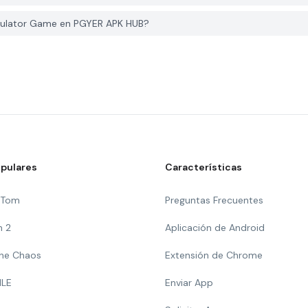
mulator Game en PGYER APK HUB?
pulares
Características
g Tom
Preguntas Frecuentes
n 2
Aplicación de Android
 The Chaos
Extensión de Chrome
ILE
Enviar App