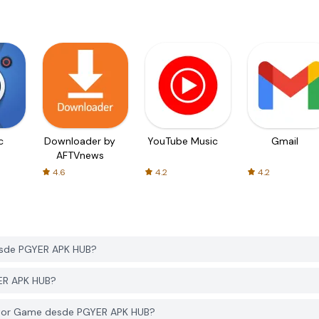
c
Downloader by
YouTube Music
Gmail
AFTVnews
4.6
4.2
4.2
esde PGYER APK HUB?
YER APK HUB?
lator Game desde PGYER APK HUB?