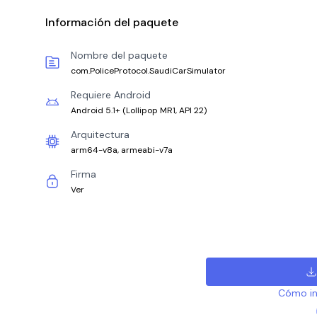
Información del paquete
Nombre del paquete
com.PoliceProtocol.SaudiCarSimulator
Requiere Android
Android 5.1+
(
Lollipop MR1, API 22
)
Arquitectura
arm64-v8a, armeabi-v7a
Firma
Ver
Cómo ins