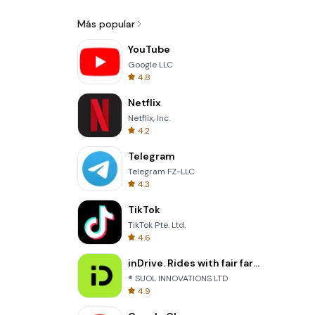
Más popular
YouTube
Google LLC
4.8
Netflix
Netflix, Inc.
4.2
Telegram
Telegram FZ-LLC
4.3
TikTok
TikTok Pte. Ltd.
4.6
inDrive. Rides with fair fares
® SUOL INNOVATIONS LTD
4.9