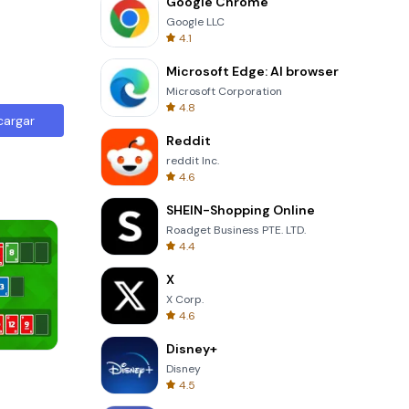
Google Chrome
Google LLC
4.1
Microsoft Edge: AI browser
Microsoft Corporation
4.8
cargar
Reddit
reddit Inc.
4.6
SHEIN-Shopping Online
Roadget Business PTE. LTD.
4.4
X
X Corp.
4.6
Disney+
Garden Bloom
Disney
4.5