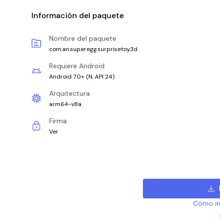
Información del paquete
Nombre del paquete
com.an.superegg.surprisetoy3d
Requiere Android
Android 7.0+
(
N, API 24
)
Arquitectura
arm64-v8a
Firma
Ver
Cómo ins