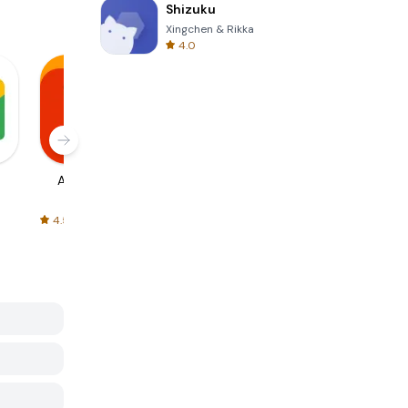
Shizuku
Xingchen & Rikka
4.0
AliExpress
Signal Private
Spotify - Music
Messenger
and Podcasts
4.5
4.3
4.6