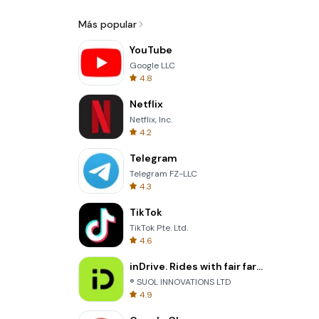
Más popular
YouTube
Google LLC
4.8
Netflix
Netflix, Inc.
4.2
Telegram
Telegram FZ-LLC
4.3
TikTok
TikTok Pte. Ltd.
4.6
inDrive. Rides with fair fares
® SUOL INNOVATIONS LTD
4.9