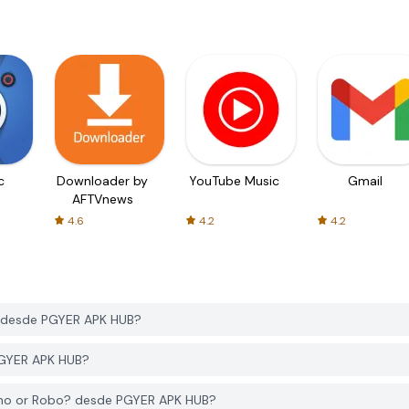
c
Downloader by
YouTube Music
Gmail
AFTVnews
4.6
4.2
4.2
? desde PGYER APK HUB?
 PGYER APK HUB?
Dino or Robo? desde PGYER APK HUB?