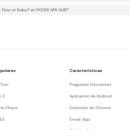
: Dino or Robo? en PGYER APK HUB?
pulares
Características
g Tom
Preguntas Frecuentes
n 2
Aplicación de Android
 The Chaos
Extensión de Chrome
ILE
Enviar App