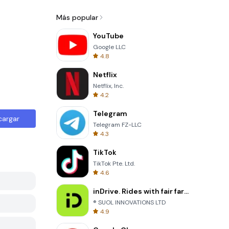
Más popular
YouTube
Google LLC
4.8
Netflix
Netflix, Inc.
4.2
Telegram
cargar
Telegram FZ-LLC
4.3
TikTok
TikTok Pte. Ltd.
4.6
inDrive. Rides with fair fares
® SUOL INNOVATIONS LTD
4.9