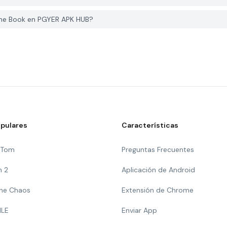
he Book en PGYER APK HUB?
pulares
Características
g Tom
Preguntas Frecuentes
n 2
Aplicación de Android
 The Chaos
Extensión de Chrome
ILE
Enviar App