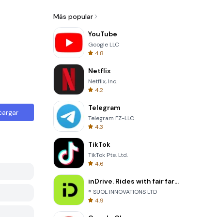
Más popular
YouTube
Google LLC
4.8
Netflix
Netflix, Inc.
4.2
Telegram
cargar
Telegram FZ-LLC
4.3
TikTok
TikTok Pte. Ltd.
4.6
inDrive. Rides with fair fares
® SUOL INNOVATIONS LTD
4.9