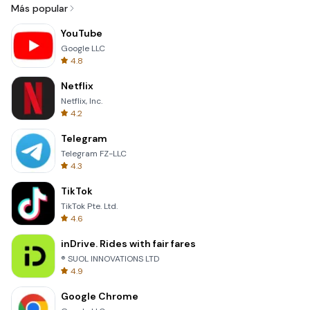
Más popular
YouTube
Google LLC
4.8
Netflix
Netflix, Inc.
4.2
Telegram
Telegram FZ-LLC
4.3
TikTok
TikTok Pte. Ltd.
4.6
inDrive. Rides with fair fares
® SUOL INNOVATIONS LTD
4.9
Google Chrome