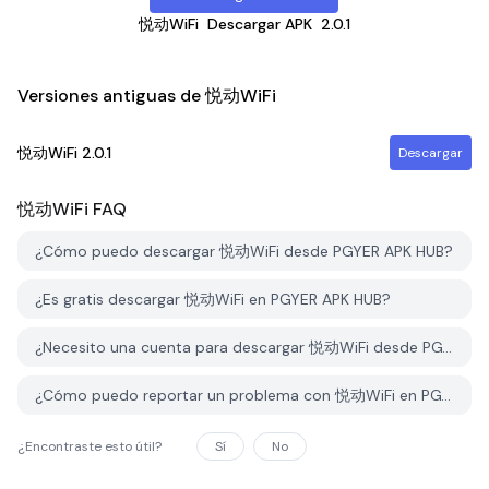
悦动WiFi
Descargar APK
2.0.1
Versiones antiguas de 悦动WiFi
悦动WiFi
2.0.1
Descargar
悦动WiFi
FAQ
¿Cómo puedo descargar 悦动WiFi desde PGYER APK HUB?
¿Es gratis descargar 悦动WiFi en PGYER APK HUB?
¿Necesito una cuenta para descargar 悦动WiFi desde PGYER APK HUB?
¿Cómo puedo reportar un problema con 悦动WiFi en PGYER APK HUB?
¿Encontraste esto útil?
Sí
No