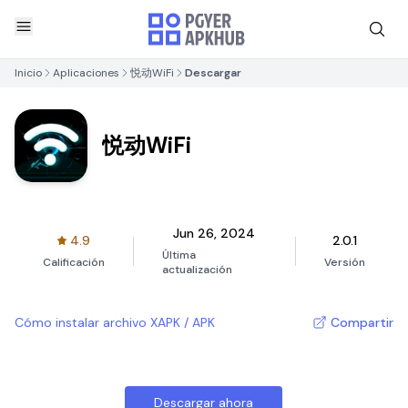
Inicio
Aplicaciones
悦动WiFi
Descargar
悦动WiFi
Jun 26, 2024
4.9
2.0.1
Última
Calificación
Versión
actualización
Cómo instalar archivo XAPK / APK
Compartir
Descargar ahora