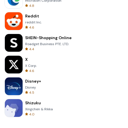
Microsoft Corporation
4.8
Reddit
reddit Inc.
4.6
SHEIN-Shopping Online
Roadget Business PTE. LTD.
4.4
X
X Corp.
4.6
Disney+
Disney
4.5
Shizuku
Xingchen & Rikka
4.0