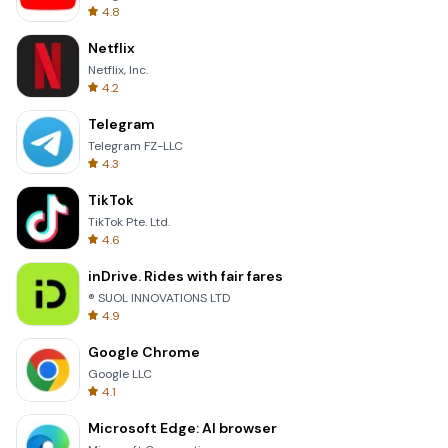
4.8
Netflix
Netflix, Inc.
4.2
Telegram
Telegram FZ-LLC
4.3
TikTok
TikTok Pte. Ltd.
4.6
inDrive. Rides with fair fares
® SUOL INNOVATIONS LTD
4.9
Google Chrome
Google LLC
4.1
Microsoft Edge: AI browser