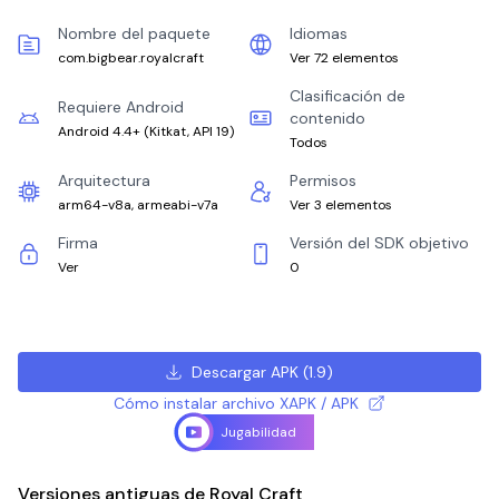
Nombre del paquete
Idiomas
com.bigbear.royalcraft
Ver 72 elementos
Clasificación de
Requiere Android
contenido
Android 4.4+
(
Kitkat, API 19
)
Todos
Arquitectura
Permisos
arm64-v8a, armeabi-v7a
Ver 3 elementos
Firma
Versión del SDK objetivo
Ver
0
Descargar APK
(
1.9
)
Cómo instalar archivo XAPK / APK
Jugabilidad
Versiones antiguas de Royal Craft