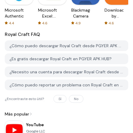
Microsoft
Microsoft
Blackmagic
Downloader
Authenticator
Excel:
Camera
by
Spreadsheets
AFTVnews
4.4
4.6
4.9
4.6
Royal Craft
FAQ
¿Cómo puedo descargar Royal Craft desde PGYER APK HUB?
¿Es gratis descargar Royal Craft en PGYER APK HUB?
¿Necesito una cuenta para descargar Royal Craft desde PGYER APK HUB?
¿Cómo puedo reportar un problema con Royal Craft en PGYER APK HUB?
¿Encontraste esto útil?
Sí
No
Más popular
YouTube
Google LLC