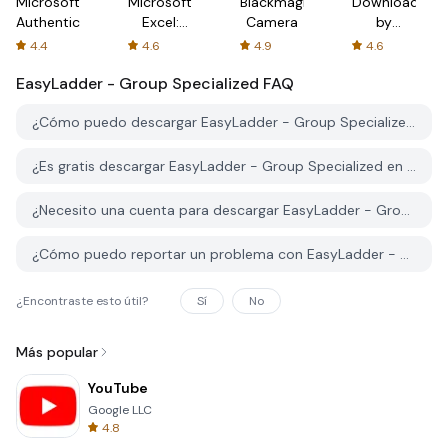
Microsoft
Microsoft
Blackmagic
Downloader
Authenticator
Excel:
Camera
by
Spreadsheets
AFTVnews
4.4
4.6
4.9
4.6
EasyLadder - Group Specialized
FAQ
¿Cómo puedo descargar EasyLadder - Group Specialized desde PGYER APK HUB?
¿Es gratis descargar EasyLadder - Group Specialized en PGYER APK HUB?
¿Necesito una cuenta para descargar EasyLadder - Group Specialized desde PGYER APK HUB?
¿Cómo puedo reportar un problema con EasyLadder - Group Specialized en PGYER APK HUB?
¿Encontraste esto útil?
Sí
No
Más popular
YouTube
Google LLC
4.8