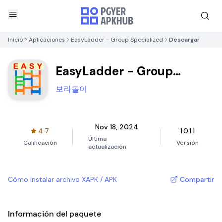
Inicio
Aplicaciones
EasyLadder - Group Specialized
Descargar
EasyLadder - Group
Specialized
보라돌이
Nov 18, 2024
4.7
1.0.1.1
Última
Calificación
Versión
actualización
Cómo instalar archivo XAPK / APK
Compartir
Información del paquete