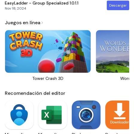
EasyLadder - Group Specialized
1.0.1.1
Descargar
Nov 18, 2024
Juegos en línea
Tower Crash 3D
Words
Recomendación del editor