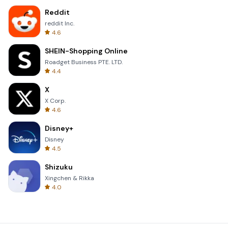
Reddit
reddit Inc.
4.6
SHEIN-Shopping Online
Roadget Business PTE. LTD.
4.4
X
X Corp.
4.6
Disney+
Disney
4.5
Shizuku
Xingchen & Rikka
4.0