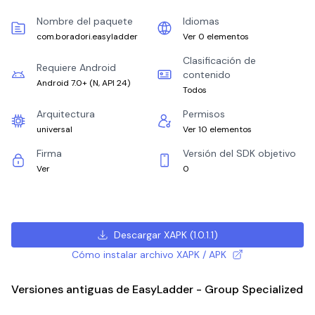
Nombre del paquete
Idiomas
com.boradori.easyladder
Ver 0 elementos
Clasificación de
Requiere Android
contenido
Android 7.0+
(
N, API 24
)
Todos
Arquitectura
Permisos
universal
Ver 10 elementos
Firma
Versión del SDK objetivo
Ver
0
Descargar XAPK
(
1.0.1.1
)
Cómo instalar archivo XAPK / APK
Versiones antiguas de EasyLadder - Group Specialized