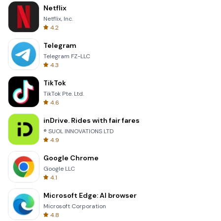
Netflix
Netflix, Inc.
4.2
Telegram
Telegram FZ-LLC
4.3
TikTok
TikTok Pte. Ltd.
4.6
inDrive. Rides with fair fares
® SUOL INNOVATIONS LTD
4.9
Google Chrome
Google LLC
4.1
Microsoft Edge: AI browser
Microsoft Corporation
4.8