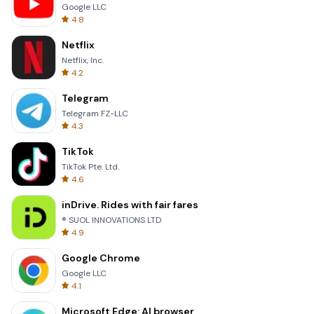
Google LLC
4.8
Netflix
Netflix, Inc.
4.2
Telegram
Telegram FZ-LLC
4.3
TikTok
TikTok Pte. Ltd.
4.6
inDrive. Rides with fair fares
® SUOL INNOVATIONS LTD
4.9
Google Chrome
Google LLC
4.1
Microsoft Edge: AI browser