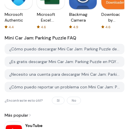
Microsoft
Microsoft
Blackmagic
Downloader
Authenticator
Excel:
Camera
by
Spreadsheets
AFTVnews
4.4
4.6
4.9
4.6
Mini Car Jam: Parking Puzzle
FAQ
¿Cómo puedo descargar Mini Car Jam: Parking Puzzle desde PGYER APK HUB?
¿Es gratis descargar Mini Car Jam: Parking Puzzle en PGYER APK HUB?
¿Necesito una cuenta para descargar Mini Car Jam: Parking Puzzle desde PGYER APK HUB?
¿Cómo puedo reportar un problema con Mini Car Jam: Parking Puzzle en PGYER APK HUB?
¿Encontraste esto útil?
Sí
No
Más popular
YouTube