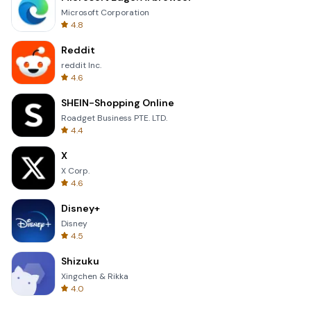
Microsoft Corporation
4.8
Reddit
reddit Inc.
4.6
SHEIN-Shopping Online
Roadget Business PTE. LTD.
4.4
X
X Corp.
4.6
Disney+
Disney
4.5
Shizuku
Xingchen & Rikka
4.0