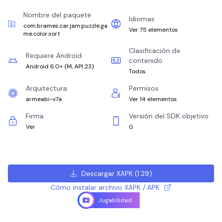
Nombre del paquete
Idiomas
com.brames.car.jam.puzzle.ga
Ver 75 elementos
me.color.sort
Clasificación de
Requiere Android
contenido
Android 6.0+
(
M, API 23
)
Todos
Arquitectura
Permisos
armeabi-v7a
Ver 14 elementos
Firma
Versión del SDK objetivo
Ver
0
Descargar XAPK
(
1.29
)
Cómo instalar archivo XAPK / APK
Jugabilidad