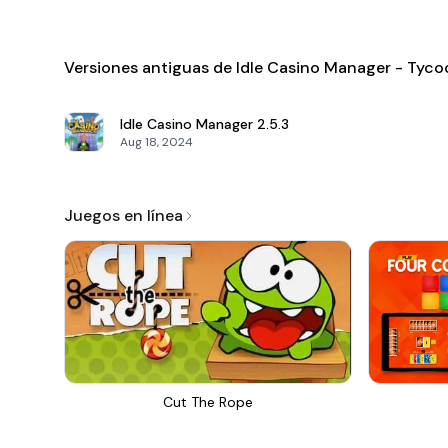
Versiones antiguas de Idle Casino Manager - Tyco
Idle Casino Manager
2.5.3
Aug 18, 2024
Juegos en línea
Cut The Rope