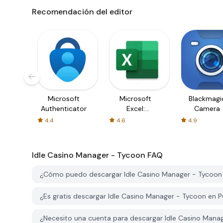
Recomendación del editor
Microsoft
Microsoft
Blackmagi
Authenticator
Excel:
Camera
Spreadsheets
4.4
4.6
4.9
Idle Casino Manager - Tycoon
FAQ
¿Cómo puedo descargar Idle Casino Manager - Tycoo
¿Es gratis descargar Idle Casino Manager - Tycoon en
¿Necesito una cuenta para descargar Idle Casino Man