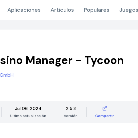
Aplicaciones
Artículos
Populares
Juegos
asino Manager - Tycoon
s GmbH
Jul 06, 2024
2.5.3
Última actualización
Versión
Compartir