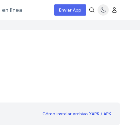
 en línea
Enviar App
Cómo instalar archivo XAPK / APK