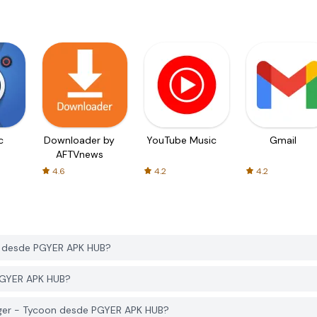
c
Downloader by
YouTube Music
Gmail
AFTVnews
4.6
4.2
4.2
n desde PGYER APK HUB?
 PGYER APK HUB?
ager - Tycoon desde PGYER APK HUB?