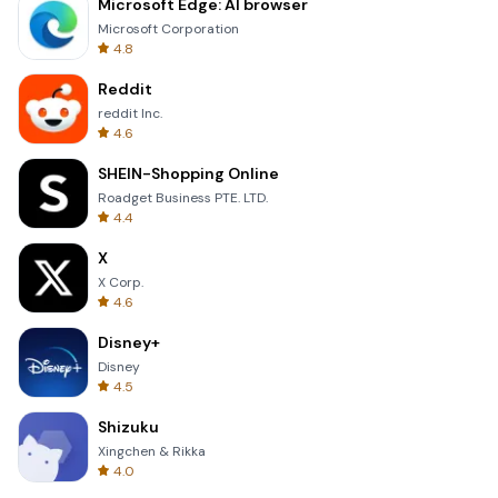
Microsoft Edge: AI browser
Microsoft Corporation
4.8
Reddit
reddit Inc.
4.6
SHEIN-Shopping Online
Roadget Business PTE. LTD.
4.4
X
X Corp.
4.6
Disney+
Disney
4.5
Shizuku
Xingchen & Rikka
4.0