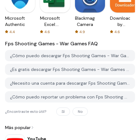
Microsoft
Microsoft
Blackmagic
Downloader
Authenticator
Excel:
Camera
by
Spreadsheets
AFTVnews
4.4
4.6
4.9
4.6
Fps Shooting Games - War Games
FAQ
¿Cómo puedo descargar Fps Shooting Games - War Games desde PGYER APK HUB?
¿Es gratis descargar Fps Shooting Games - War Games en PGYER APK HUB?
¿Necesito una cuenta para descargar Fps Shooting Games - War Games desde PGYER APK HUB?
¿Cómo puedo reportar un problema con Fps Shooting Games - War Games en PGYER APK HUB?
¿Encontraste esto útil?
Sí
No
Más popular
YouTube