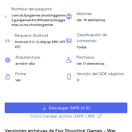
Nombre del paquete
Idiomas
com.ds.fpsgames.shootinggame
s.gungames3d.offlineshootingga
Ver 74 elementos
mes.cs.ms.shootergames
Clasificación de
Requiere Android
contenido
Android 5.1+
(
Lollipop MR1, API
22
)
Todos
Arquitectura
Permisos
arm64-v8a
Ver 17 elementos
Firma
Versión del SDK objetivo
Ver
0
Descargar XAPK
(
4.9
)
Cómo instalar archivo XAPK / APK
Versiones antiguas de Fps Shooting Games - War