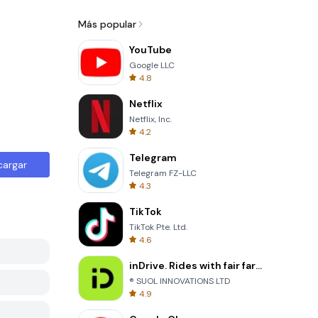
Más popular
YouTube
Google LLC
4.8
Netflix
Netflix, Inc.
4.2
Telegram
cargar
Telegram FZ-LLC
4.3
TikTok
TikTok Pte. Ltd.
4.6
inDrive. Rides with fair fares
® SUOL INNOVATIONS LTD
4.9