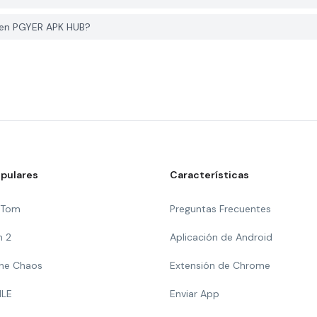
 en PGYER APK HUB?
pulares
Características
g Tom
Preguntas Frecuentes
n 2
Aplicación de Android
 The Chaos
Extensión de Chrome
ILE
Enviar App