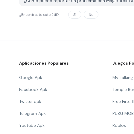
¿Cómo puedo reportar un problema con Magic Troll: Dr
¿Encontraste esto útil?
Sí
No
Aplicaciones Populares
Juegos Po
Google Apk
My Talkin
Facebook Apk
Temple Ru
Twitter apk
Free Fire:
Telegram Apk
PUBG MOB
Youtube Apk
Roblox