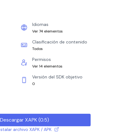
Idiomas
Ver 74 elementos
Clasificación de contenido
Todos
Permisos
Ver 14 elementos
Versión del SDK objetivo
0
Descargar XAPK
(
0.5
)
talar archivo XAPK / APK