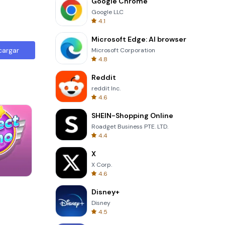
Google Chrome
Google LLC
4.1
Microsoft Edge: AI browser
cargar
Microsoft Corporation
4.8
Reddit
reddit Inc.
4.6
SHEIN-Shopping Online
Roadget Business PTE. LTD.
4.4
X
X Corp.
4.6
Tower Crash 3D
Disney+
Disney
4.5