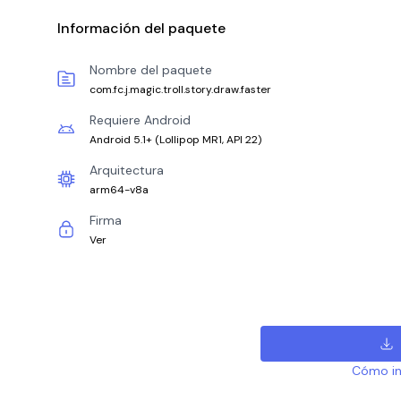
Información del paquete
Nombre del paquete
com.fc.j.magic.troll.story.draw.faster
Requiere Android
Android 5.1+
(
Lollipop MR1, API 22
)
Arquitectura
arm64-v8a
Firma
Ver
Cómo ins