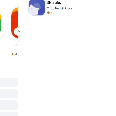
Shizuku
Xingchen & Rikka
4.0
AliExpress
Signal Private
Spotify - Music
Messenger
and Podcasts
4.5
4.3
4.6