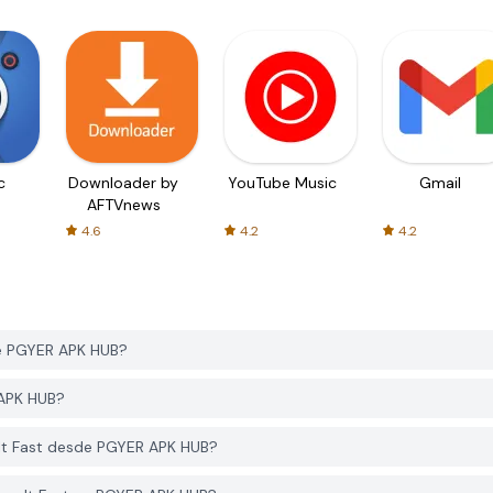
c
Downloader by
YouTube Music
Gmail
AFTVnews
4.6
4.2
4.2
de PGYER APK HUB?
 APK HUB?
 It Fast desde PGYER APK HUB?