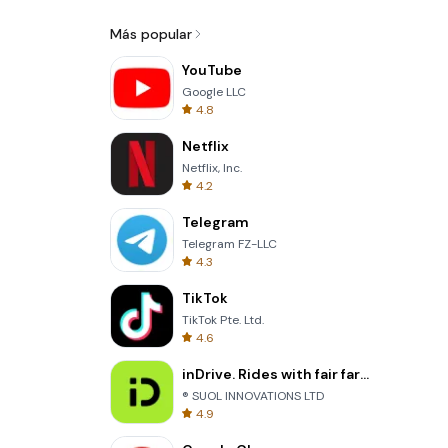
Más popular
YouTube
Google LLC
4.8
Netflix
Netflix, Inc.
4.2
Telegram
Telegram FZ-LLC
4.3
TikTok
TikTok Pte. Ltd.
4.6
inDrive. Rides with fair fares
® SUOL INNOVATIONS LTD
4.9