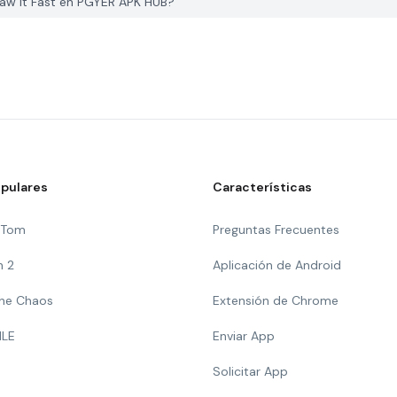
aw It Fast en PGYER APK HUB?
pulares
Características
g Tom
Preguntas Frecuentes
n 2
Aplicación de Android
 The Chaos
Extensión de Chrome
ILE
Enviar App
Solicitar App