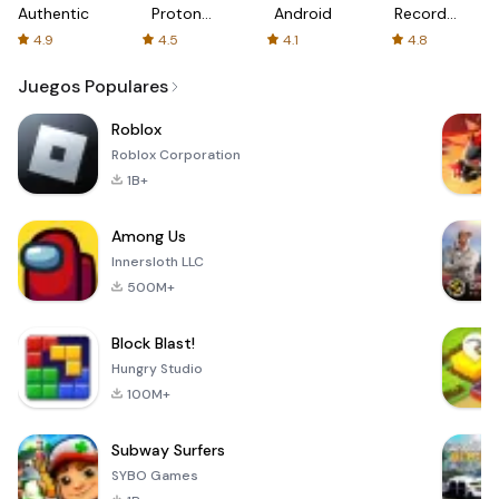
Authenticator
Proton:
Android
Recorder
Fast &
-
4.9
4.5
4.1
4.8
Secure
XRecorder
VPN
Juegos Populares
Roblox
Roblox Corporation
1B+
Among Us
Innersloth LLC
500M+
Block Blast!
Hungry Studio
100M+
Subway Surfers
SYBO Games