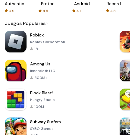
Authenticator
Proton:
Android
Recorder
Fast &
-
4.9
4.5
4.1
4.8
Secure
XRecorder
VPN
Juegos Populares
Roblox
Roblox Corporation
1B+
Among Us
Innersloth LLC
500M+
Block Blast!
Hungry Studio
100M+
Subway Surfers
SYBO Games