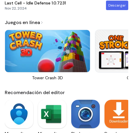
Last Cell - Idle Defense
1.0.7231
Descargar
Nov 22, 2024
Juegos en línea
Tower Crash 3D
On
Recomendación del editor