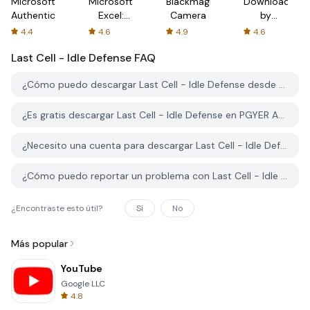
Microsoft
Microsoft
Blackmagic
Downloader
Authenticator
Excel:
Camera
by
Spreadsheets
AFTVnews
4.4
4.6
4.9
4.6
Last Cell - Idle Defense
FAQ
¿Cómo puedo descargar Last Cell - Idle Defense desde PGYER APK HUB?
¿Es gratis descargar Last Cell - Idle Defense en PGYER APK HUB?
¿Necesito una cuenta para descargar Last Cell - Idle Defense desde PGYER APK HUB?
¿Cómo puedo reportar un problema con Last Cell - Idle Defense en PGYER APK HUB?
¿Encontraste esto útil?
Sí
No
Más popular
YouTube
Google LLC
4.8