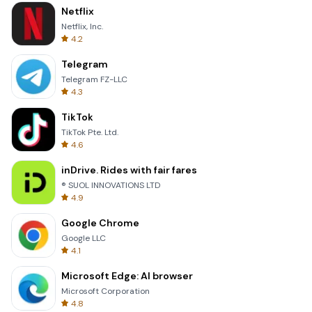
Netflix
Netflix, Inc.
4.2
Telegram
Telegram FZ-LLC
4.3
TikTok
TikTok Pte. Ltd.
4.6
inDrive. Rides with fair fares
® SUOL INNOVATIONS LTD
4.9
Google Chrome
Google LLC
4.1
Microsoft Edge: AI browser
Microsoft Corporation
4.8