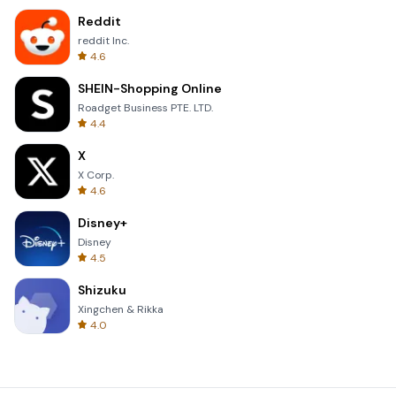
Reddit
reddit Inc.
4.6
SHEIN-Shopping Online
Roadget Business PTE. LTD.
4.4
X
X Corp.
4.6
Disney+
Disney
4.5
Shizuku
Xingchen & Rikka
4.0