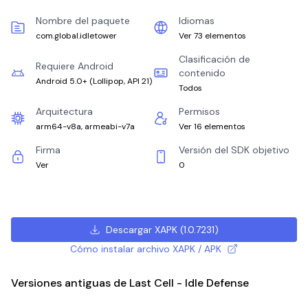
Nombre del paquete
Idiomas
com.global.idletower
Ver 73 elementos
Clasificación de
Requiere Android
contenido
Android 5.0+
(
Lollipop, API 21
)
Todos
Arquitectura
Permisos
arm64-v8a, armeabi-v7a
Ver 16 elementos
Firma
Versión del SDK objetivo
Ver
0
Descargar XAPK
(
1.0.7231
)
Cómo instalar archivo XAPK / APK
Versiones antiguas de Last Cell - Idle Defense