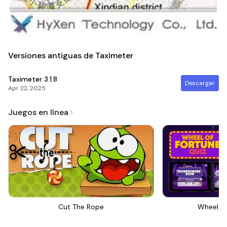
Versiones antiguas de Taximeter
Taximeter
3.1.8
Descargar
Apr 22, 2025
Juegos en línea
Cut The Rope
Wheel Of