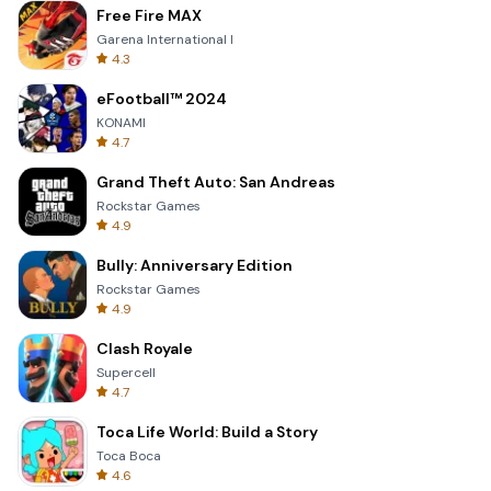
Free Fire MAX
Garena International I
4.3
eFootball™ 2024
KONAMI
4.7
Grand Theft Auto: San Andreas
Rockstar Games
4.9
Bully: Anniversary Edition
Rockstar Games
4.9
Clash Royale
Supercell
4.7
Toca Life World: Build a Story
Toca Boca
4.6