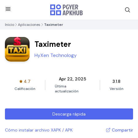
Inicio
Aplicaciones
Taximeter
Taximeter
HyXen Technology
Apr 22, 2025
4.7
3.1.8
Última
Calificación
Versión
actualización
Descarga rápida
Cómo instalar archivo XAPK / APK
Compartir