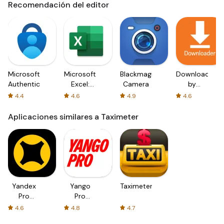
Recomendación del editor
Microsoft
Microsoft
Blackmagic
Downloader
Authenticator
Excel:
Camera
by
Spreadsheets
AFTVnews
4.4
4.6
4.9
4.6
Aplicaciones similares a Taximeter
Yandex
Yango
Taximeter
Pro
Pro
(Taximeter)
(Taximeter)
4.6
4.8
4.7
—driver