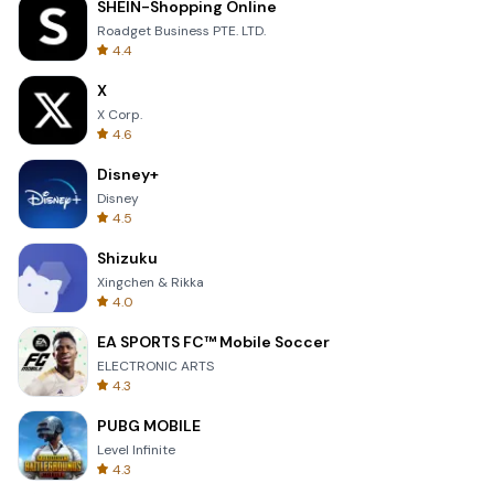
SHEIN-Shopping Online
Roadget Business PTE. LTD.
4.4
X
X Corp.
4.6
Disney+
Disney
4.5
Shizuku
Xingchen & Rikka
4.0
EA SPORTS FC™ Mobile Soccer
ELECTRONIC ARTS
4.3
PUBG MOBILE
Level Infinite
4.3