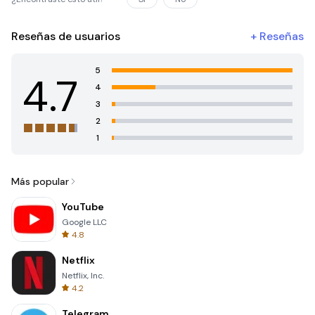
Reseñas de usuarios
+
Reseñas
5
4.7
4
3
2
1
Más popular
YouTube
Google LLC
4.8
Netflix
Netflix, Inc.
4.2
Telegram