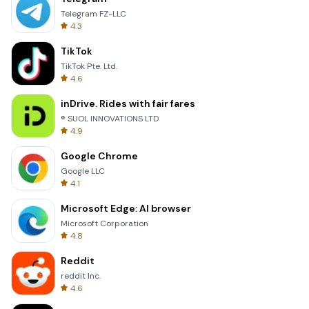
Telegram FZ-LLC
4.3
TikTok
TikTok Pte. Ltd.
4.6
inDrive. Rides with fair fares
® SUOL INNOVATIONS LTD
4.9
Google Chrome
Google LLC
4.1
Microsoft Edge: AI browser
Microsoft Corporation
4.8
Reddit
reddit Inc.
4.6